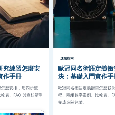
進階指南
研究練習怎麼安
歐冠同名術語定義衝
實作手冊
決：基礎入門實作手
習怎麼安排，用四步流
歐冠同名術語定義衝突怎麼裁
較表、FAQ 與查核清單
程、兩組數字案例、比較表、FA
完成進階判讀。