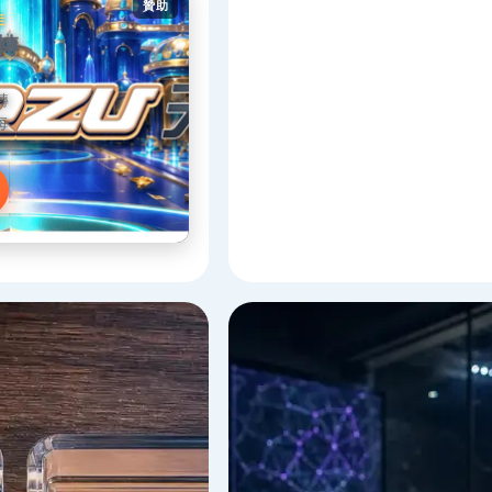
贊助
走
轉
轉
每