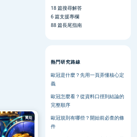
18 篇搜尋解答
6 篇支援專欄
88 篇長尾指南
熱門研究路線
歐冠是什麼？先用一頁弄懂核心定
義
歐冠怎麼看？從資料口徑到結論的
完整順序
歐冠規則有哪些？開始前必查的條
贊助
件