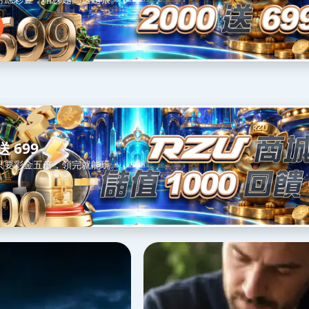
送 699
只要彩金五倍，領完就能玩。