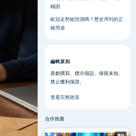
輔因
歐冠走勢能預測嗎？歷史序列的正
確用途
編輯原則
原創撰寫、標示假設、保留未知、
禁止獲利保證。
查看完整政策
合作推薦
贊助