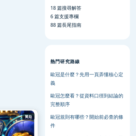
18 篇搜尋解答
6 篇支援專欄
88 篇長尾指南
熱門研究路線
歐冠是什麼？先用一頁弄懂核心定
義
歐冠怎麼看？從資料口徑到結論的
完整順序
歐冠規則有哪些？開始前必查的條
贊助
件