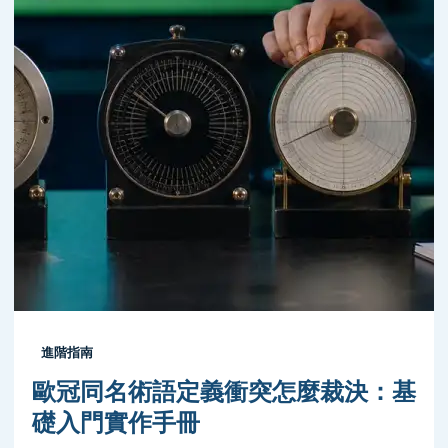
進階指南
歐冠同名術語定義衝突怎麼裁決：基
礎入門實作手冊