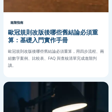
進階指南
歐冠規則改版後哪些舊結論必須重
算：基礎入門實作手冊
歐冠規則改版後哪些舊結論必須重算，用四步流程、兩
組數字案例、比較表、FAQ 與查核清單完成進階判
讀。