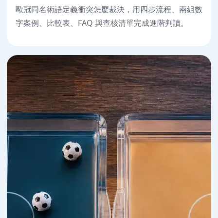
歐冠同名術語定義衝突怎麼裁決，用四步流程、兩組數
字案例、比較表、FAQ 與查核清單完成進階判讀。