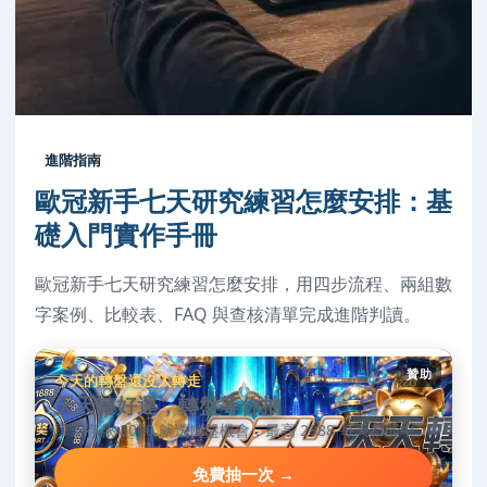
進階指南
歐冠新手七天研究練習怎麼安排：基
礎入門實作手冊
歐冠新手七天研究練習怎麼安排，用四步流程、兩組數
字案例、比較表、FAQ 與查核清單完成進階判讀。
贊助
今天的轉盤還沒人轉走
天天轉好運，轉盤等你抽
單筆存款 3000 就送轉盤機會，最高 2888 每天都能中。
免費抽一次 →