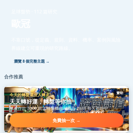
足球盤勢 · 112 篇研究
歐冠
不靠口號，從定義、規則、資料、機率、案例與風險
界線建立可重現的研究路線。
瀏覽 8 個完整主題 →
合作推薦
贊助
今天的轉盤還沒人轉走
天天轉好運，轉盤等你抽
單筆存款 3000 就送轉盤機會，最高 2888 每天都能中。
免費抽一次 →