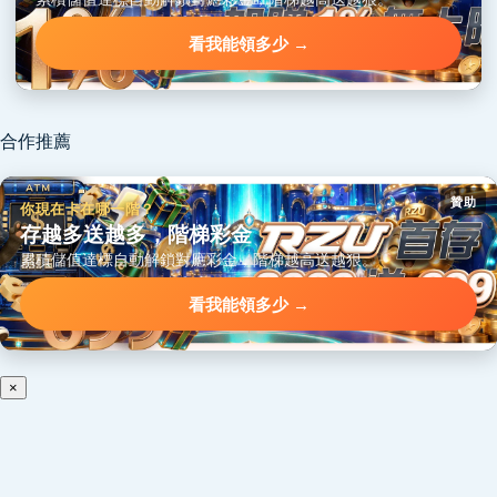
看我能領多少 →
合作推薦
贊助
你現在卡在哪一階？
存越多送越多，階梯彩金
累積儲值達標自動解鎖對應彩金，階梯越高送越狠。
看我能領多少 →
×