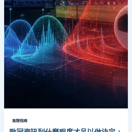
進階指南
歐冠資訊到什麼程度才足以做決定：