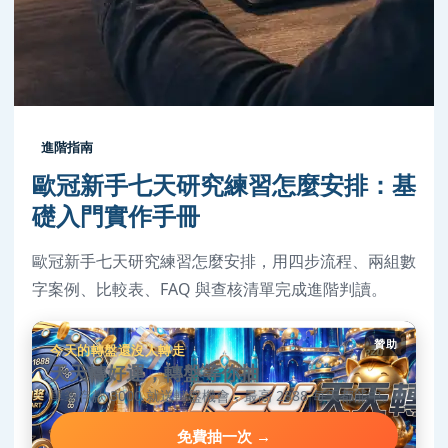
進階指南
歐冠新手七天研究練習怎麼安排：基
礎入門實作手冊
歐冠新手七天研究練習怎麼安排，用四步流程、兩組數
字案例、比較表、FAQ 與查核清單完成進階判讀。
贊助
今天的轉盤還沒人轉走
天天轉好運，轉盤等你抽
單筆存款 3000 就送轉盤機會，最高 2888 每天都能中。
免費抽一次 →