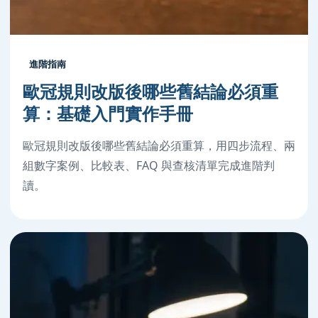
進階指南
歐冠規則改版後哪些舊結論必須重
算：基礎入門實作手冊
歐冠規則改版後哪些舊結論必須重算，用四步流程、兩
組數字案例、比較表、FAQ 與查核清單完成進階判
讀。