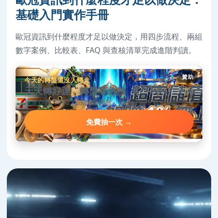
基礎入門實作手冊
歐冠資訊到什麼程度才足以做決定，用四步流程、兩組
數字案例、比較表、FAQ 與查核清單完成進階判讀。
贊助
今天的轉盤還沒人轉走
天天轉好運，轉盤等你抽
單筆存款 3000 就送轉盤機會，最高 2888 每天都能中。
免費抽一次 →