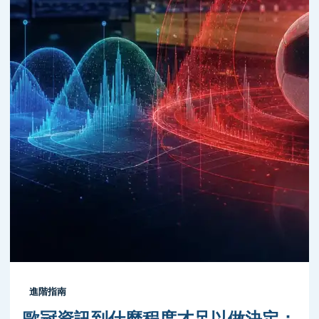
進階指南
歐冠資訊到什麼程度才足以做決定：