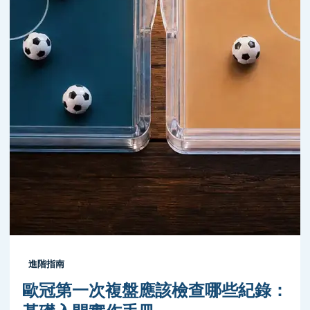
進階指南
歐冠第一次複盤應該檢查哪些紀錄：