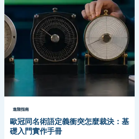
進階指南
歐冠同名術語定義衝突怎麼裁決：基
礎入門實作手冊