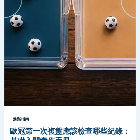
進階指南
歐冠第一次複盤應該檢查哪些紀錄：