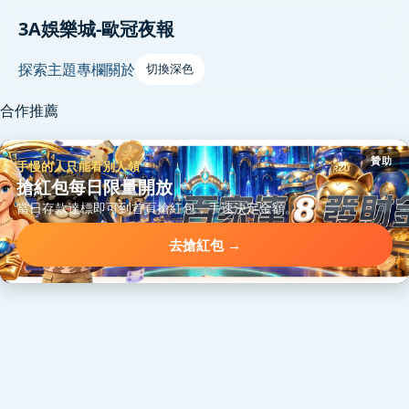
3A娛樂城-歐冠夜報
探索
主題
專欄
關於
切換深色
合作推薦
贊助
手慢的人只能看別人領
搶紅包每日限量開放
當日存款達標即可到首頁搶紅包，手速決定金額。
去搶紅包 →