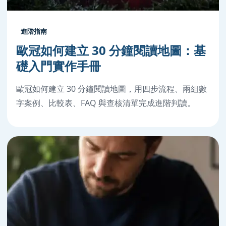
進階指南
歐冠如何建立 30 分鐘閱讀地圖：基
礎入門實作手冊
歐冠如何建立 30 分鐘閱讀地圖，用四步流程、兩組數
字案例、比較表、FAQ 與查核清單完成進階判讀。