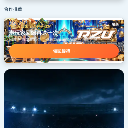
合作推薦
贊助
很久沒回來？這包是你的
老玩家回歸再送一次
回鍋會員專屬彩金，優惠頁面一鍵領取不用問客服。
領回歸禮 →