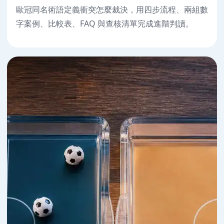
歐冠同名術語定義衝突怎麼裁決，用四步流程、兩組數
字案例、比較表、FAQ 與查核清單完成進階判讀。