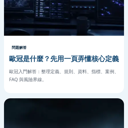
問題解答
歐冠是什麼？先用一頁弄懂核心定義
歐冠入門解答：整理定義、規則、資料、指標、案例、
FAQ 與風險界線。