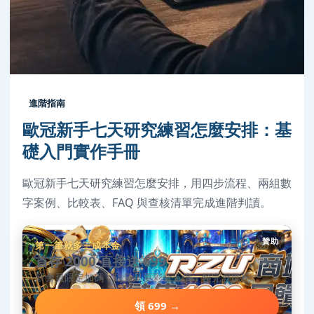
進階指南
歐冠新手七天研究練習怎麼安排：基
礎入門實作手冊
歐冠新手七天研究練習怎麼安排，用四步流程、兩組數
字案例、比較表、FAQ 與查核清單完成進階判讀。
贊助
第一筆就多三成本金
首存 2000 直接送 699
新會員限定加碼，碼量只要彩金五倍，領完就能玩。
領 699 →