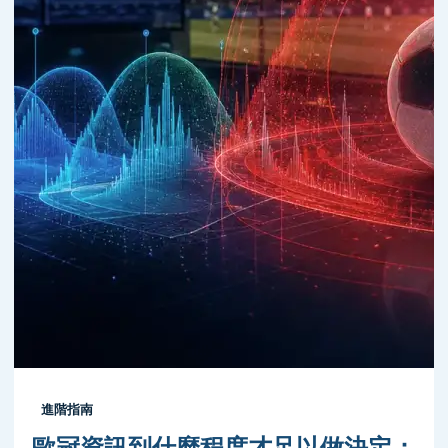
進階指南
歐冠資訊到什麼程度才足以做決定：