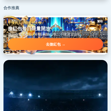
合作推薦
贊助
手慢的人只能看別人領
搶紅包每日限量開放
當日存款達標即可到首頁搶紅包，手速決定金額。
去搶紅包 →