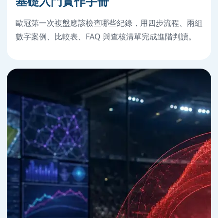
基礎入門實作手冊
歐冠第一次複盤應該檢查哪些紀錄，用四步流程、兩組
數字案例、比較表、FAQ 與查核清單完成進階判讀。