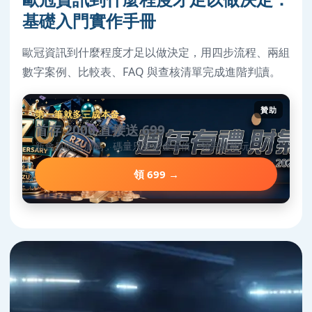
基礎入門實作手冊
歐冠資訊到什麼程度才足以做決定，用四步流程、兩組
數字案例、比較表、FAQ 與查核清單完成進階判讀。
贊助
第一筆就多三成本金
首存 2000 直接送 699
新會員限定加碼，碼量只要彩金五倍，領完就能玩。
領 699 →