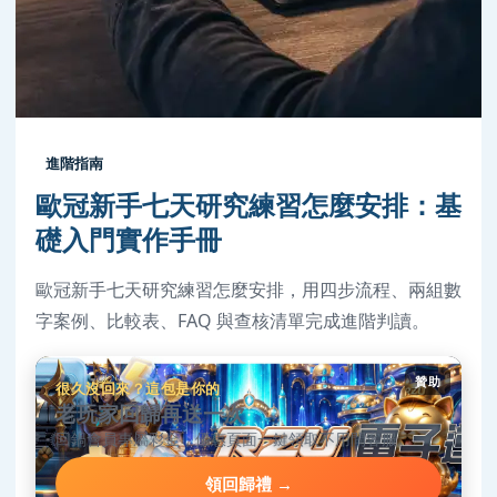
進階指南
歐冠新手七天研究練習怎麼安排：基
礎入門實作手冊
歐冠新手七天研究練習怎麼安排，用四步流程、兩組數
字案例、比較表、FAQ 與查核清單完成進階判讀。
贊助
很久沒回來？這包是你的
老玩家回歸再送一次
回鍋會員專屬彩金，優惠頁面一鍵領取不用問客服。
領回歸禮 →