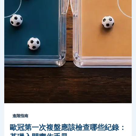
進階指南
歐冠第一次複盤應該檢查哪些紀錄：