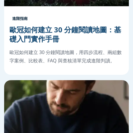
進階指南
歐冠如何建立 30 分鐘閱讀地圖：基
礎入門實作手冊
歐冠如何建立 30 分鐘閱讀地圖，用四步流程、兩組數
字案例、比較表、FAQ 與查核清單完成進階判讀。