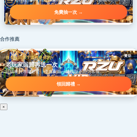
免費抽一次 →
合作推薦
贊助
很久沒回來？這包是你的
老玩家回歸再送一次
回鍋會員專屬彩金，優惠頁面一鍵領取不用問客服。
領回歸禮 →
×