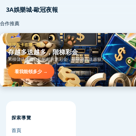
3A娛樂城-歐冠夜報
合作推薦
你現在卡在哪一階？
存越多送越多，階梯彩金
累積儲值達標自動解鎖對應彩金，階梯越高送越狠。
看我能領多少 →
探索導覽
首頁