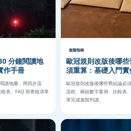
進階指南
30 分鐘閱讀地
歐冠規則改版後哪些
實作手冊
須重算：基礎入門實
分鐘閱讀地圖，用四步流
歐冠規則改版後哪些舊結論必
較表、FAQ 與查核清單
流程、兩組數字案例、比較表、F
單完成進階判讀。