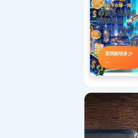
你現在卡在哪一階？
存越多送越多
階梯彩金
累積儲值達標自動解
對應彩金，階梯越高
越狠。
看我能領多少
→