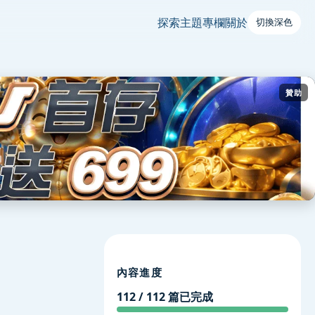
探索
主題
專欄
關於
切換深色
贊助
內容進度
112 / 112 篇已完成