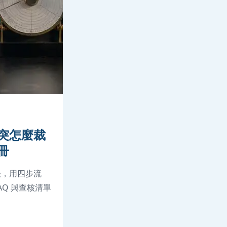
突怎麼裁
冊
決，用四步流
Q 與查核清單