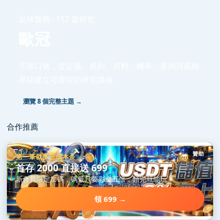
足球盤勢 · 112 篇研究
歐冠
不靠口號，從定義、規則、資料、機率、案例與風險
界線建立可重現的研究路線。
瀏覽 8 個完整主題 →
合作推薦
贊助
第一筆就多三成本金
首存 2000 直接送 699
新會員限定加碼，碼量只要彩金五倍，領完就能玩。
領 699 →