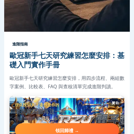
進階指南
歐冠新手七天研究練習怎麼安排：基
礎入門實作手冊
歐冠新手七天研究練習怎麼安排，用四步流程、兩組數
字案例、比較表、FAQ 與查核清單完成進階判讀。
贊助
很久沒回來？這包是你的
老玩家回歸再送一次
回鍋會員專屬彩金，優惠頁面一鍵領取不用問客服。
領回歸禮 →