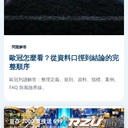
問題解答
歐冠怎麼看？從資料口徑到結論的完
整順序
歐冠判讀解答：整理定義、規則、資料、指標、案例、
FAQ 與風險界線。
贊助
第一筆就多三成本金
首存 2000 直接送 699
新會員限定加碼，碼量只要彩金五倍，領完就能玩。