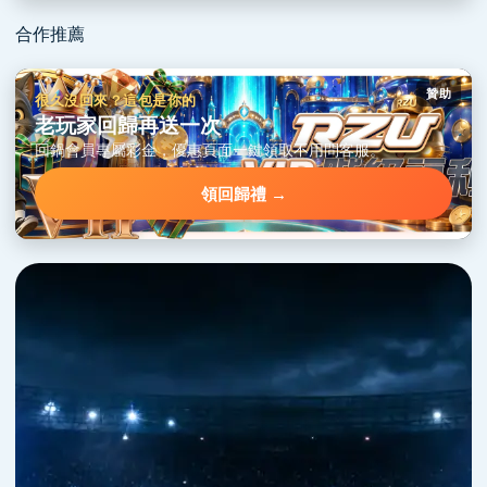
合作推薦
贊助
很久沒回來？這包是你的
老玩家回歸再送一次
回鍋會員專屬彩金，優惠頁面一鍵領取不用問客服。
領回歸禮 →