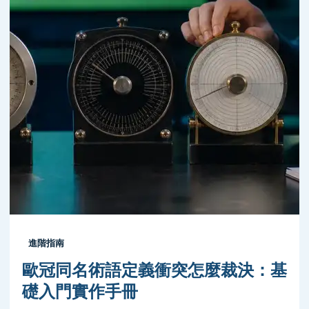
進階指南
歐冠同名術語定義衝突怎麼裁決：基
礎入門實作手冊