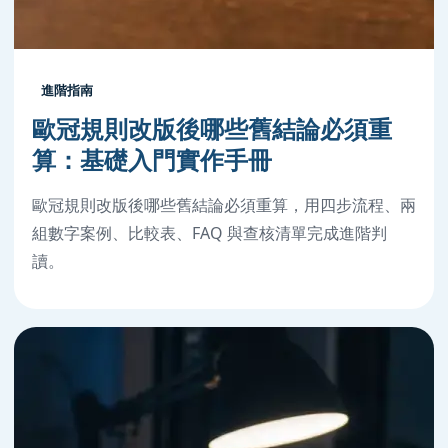
進階指南
歐冠規則改版後哪些舊結論必須重
算：基礎入門實作手冊
歐冠規則改版後哪些舊結論必須重算，用四步流程、兩
組數字案例、比較表、FAQ 與查核清單完成進階判
讀。