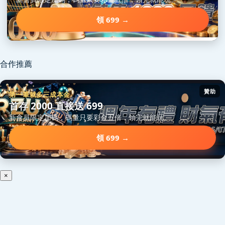
領 699 →
合作推薦
贊助
第一筆就多三成本金
首存 2000 直接送 699
新會員限定加碼，碼量只要彩金五倍，領完就能玩。
領 699 →
×