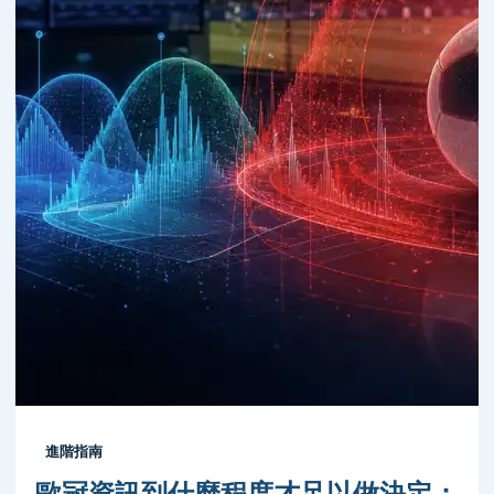
進階指南
歐冠資訊到什麼程度才足以做決定：