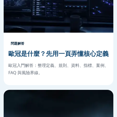
問題解答
歐冠是什麼？先用一頁弄懂核心定義
歐冠入門解答：整理定義、規則、資料、指標、案例、
FAQ 與風險界線。