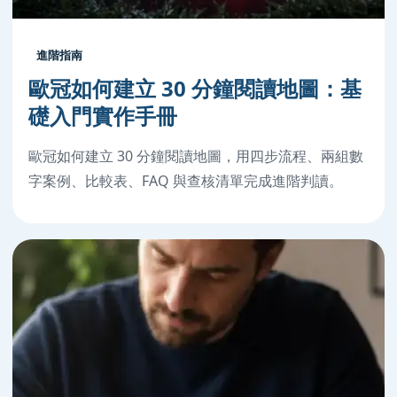
進階指南
歐冠如何建立 30 分鐘閱讀地圖：基
礎入門實作手冊
歐冠如何建立 30 分鐘閱讀地圖，用四步流程、兩組數
字案例、比較表、FAQ 與查核清單完成進階判讀。