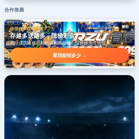
合作推薦
贊助
你現在卡在哪一階？
存越多送越多，階梯彩金
累積儲值達標自動解鎖對應彩金，階梯越高送越狠。
看我能領多少 →