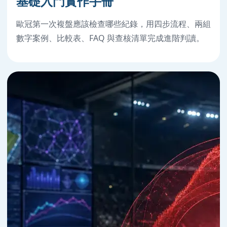
基礎入門實作手冊
歐冠第一次複盤應該檢查哪些紀錄，用四步流程、兩組
數字案例、比較表、FAQ 與查核清單完成進階判讀。