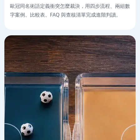
歐冠同名術語定義衝突怎麼裁決，用四步流程、兩組數
字案例、比較表、FAQ 與查核清單完成進階判讀。