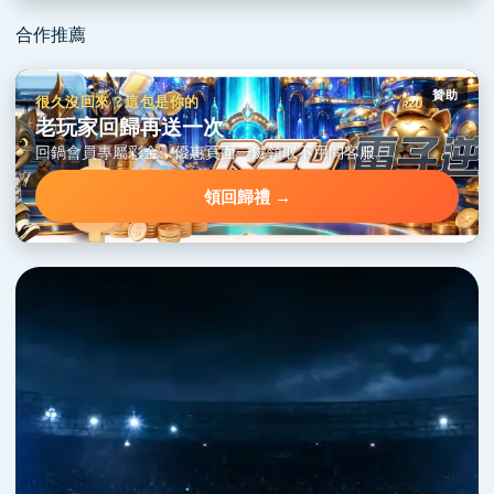
合作推薦
贊助
很久沒回來？這包是你的
老玩家回歸再送一次
回鍋會員專屬彩金，優惠頁面一鍵領取不用問客服。
領回歸禮 →