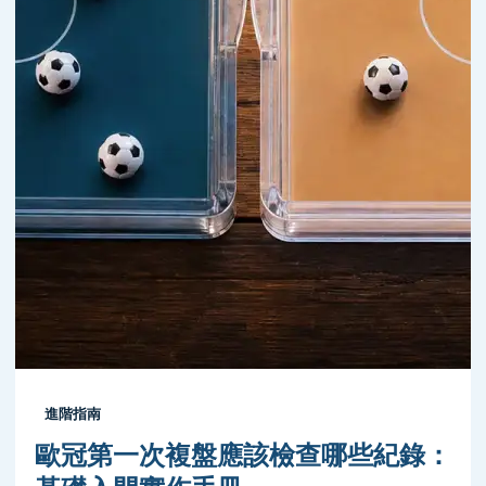
進階指南
歐冠第一次複盤應該檢查哪些紀錄：