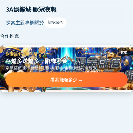
3A娛樂城-歐冠夜報
探索
主題
專欄
關於
切換深色
合作推薦
贊助
你現在卡在哪一階？
存越多送越多，階梯彩金
累積儲值達標自動解鎖對應彩金，階梯越高送越狠。
看我能領多少 →