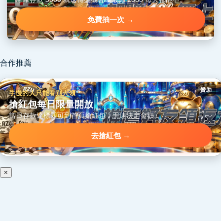
免費抽一次 →
合作推薦
贊助
手慢的人只能看別人領
搶紅包每日限量開放
當日存款達標即可到首頁搶紅包，手速決定金額。
去搶紅包 →
×