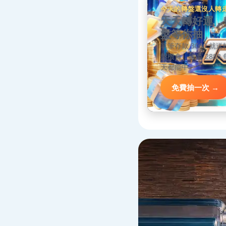
今天的轉盤還沒人轉
天天轉好運，
盤等你抽
單筆存款 3000 就送
盤機會，最高 2888 
天都能中。
免費抽一次 →