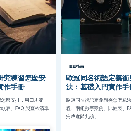
進階指南
研究練習怎麼安
歐冠同名術語定義衝
實作手冊
決：基礎入門實作手
習怎麼安排，用四步流
歐冠同名術語定義衝突怎麼裁
較表、FAQ 與查核清單
程、兩組數字案例、比較表、FA
完成進階判讀。