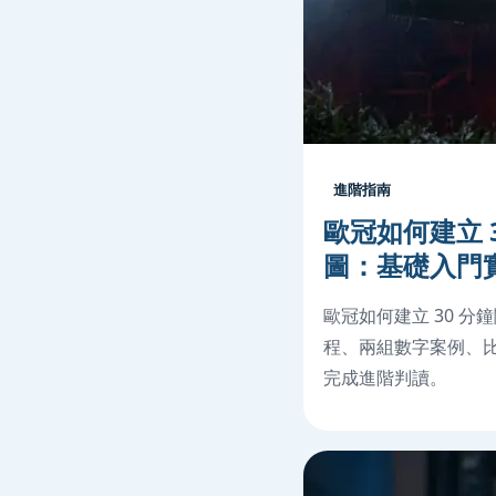
進階指南
歐冠如何建立 
圖：基礎入門
歐冠如何建立 30 
程、兩組數字案例、比
完成進階判讀。