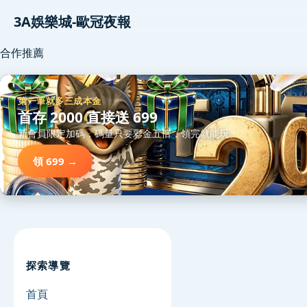
3A娛樂城-歐冠夜報
合作推薦
第一筆就多三成本金
首存 2000 直接送 699
新會員限定加碼，碼量只要彩金五倍，領完就能玩。
領 699 →
探索導覽
首頁