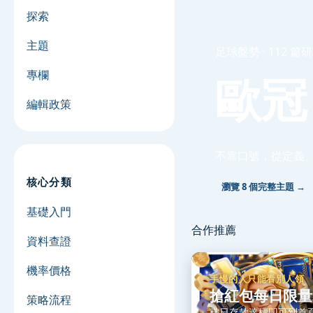
探索
主題
足球盤勢 · 112 篇
歐冠
專欄
編輯政策
不靠口號，從定義
核心分類
瀏覽 8 個完整主題 →
基礎入門
合作推薦
資料查證
機率價格
手慢的人只能看別人領
搶紅包每日限量
策略流程
當日存款達標即可到首