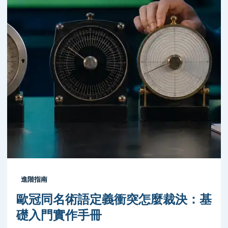
進階指南
歐冠同名術語定義衝突怎麼裁決：基
礎入門實作手冊