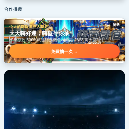
合作推薦
贊助
今天的轉盤還沒人轉走
天天轉好運，轉盤等你抽
單筆存款 3000 就送轉盤機會，最高 2888 每天都能中。
免費抽一次 →