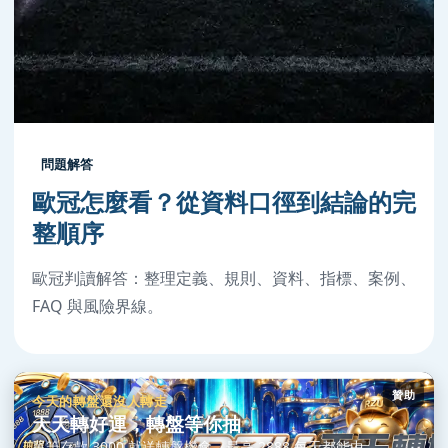
問題解答
歐冠怎麼看？從資料口徑到結論的完
整順序
歐冠判讀解答：整理定義、規則、資料、指標、案例、
FAQ 與風險界線。
贊助
今天的轉盤還沒人轉走
天天轉好運，轉盤等你抽
單筆存款 3000 就送轉盤機會，最高 2888 每天都能中。