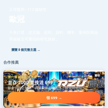
足球盤勢 · 112 篇研究
歐冠
不靠口號，從定義、規則、資料、機率、案例與風險
界線建立可重現的研究路線。
瀏覽 8 個完整主題 →
合作推薦
贊助
第一筆就多三成本金
首存 2000 直接送 699
新會員限定加碼，碼量只要彩金五倍，領完就能玩。
領 699 →