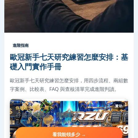
進階指南
歐冠新手七天研究練習怎麼安排：基
礎入門實作手冊
歐冠新手七天研究練習怎麼安排，用四步流程、兩組數
字案例、比較表、FAQ 與查核清單完成進階判讀。
贊助
你現在卡在哪一階？
存越多送越多，階梯彩金
累積儲值達標自動解鎖對應彩金，階梯越高送越狠。
看我能領多少 →