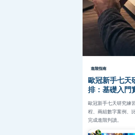
進階指南
歐冠新手七天
排：基礎入門
歐冠新手七天研究練
程、兩組數字案例、比
完成進階判讀。