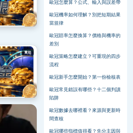
歐冠怎麼算？公式、輸入與誤差帶
歐冠機率如何理解？別把短期結果
當規律
歐冠賠率怎麼換算？價格與機率的
差別
贊助
歐冠策略怎麼建立？可重現的四步
流程
歐冠新手怎麼開始？第一份檢核表
歐冠常見錯誤有哪些？十二個判讀
陷阱
歐冠數據去哪裡看？來源與更新時
間查核
歐冠哪些指標值得看？先分主因與