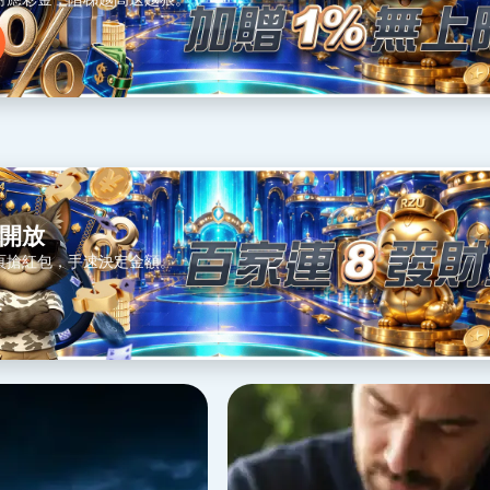
開放
頁搶紅包，手速決定金額。