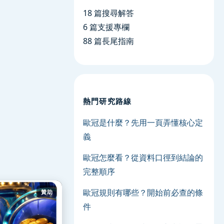
18 篇搜尋解答
6 篇支援專欄
88 篇長尾指南
熱門研究路線
歐冠是什麼？先用一頁弄懂核心定
義
歐冠怎麼看？從資料口徑到結論的
完整順序
歐冠規則有哪些？開始前必查的條
贊助
件