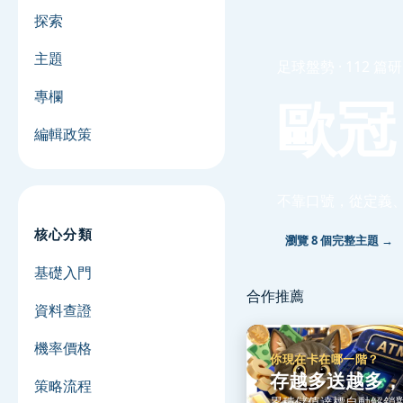
探索
主題
足球盤勢 · 112 篇
歐冠
專欄
編輯政策
不靠口號，從定義
核心分類
瀏覽 8 個完整主題 →
基礎入門
合作推薦
資料查證
機率價格
你現在卡在哪一階？
存越多送越多，
策略流程
累積儲值達標自動解鎖