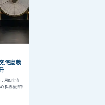
突怎麼裁
冊
決，用四步流
Q 與查核清單