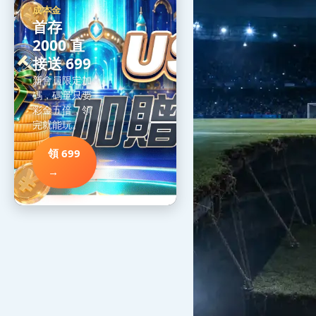
成本金
首存
2000 直
接送 699
新會員限定加
碼，碼量只要
彩金五倍，領
完就能玩。
領 699
→