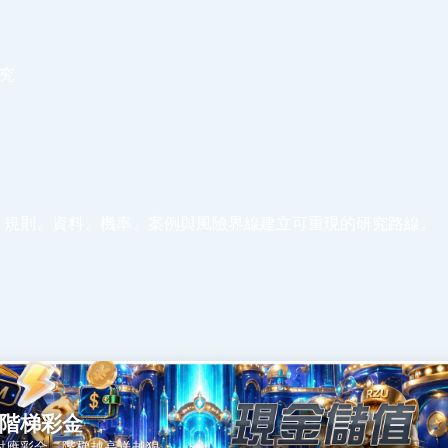
研究
、規則、資料、機率、案例與風險界線建立可重現的研究路線。
階梯彩金
對應彩金，階梯越高送越狠。