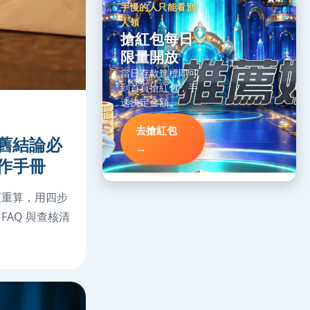
手慢的人只能看別
人領
搶紅包每日
限量開放
當日存款達標即可
到首頁搶紅包，手
速決定金額。
去搶紅包
舊結論必
→
作手冊
須重算，用四步
AQ 與查核清