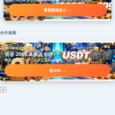
看我能領多少 →
合作推薦
贊助
第一筆就多三成本金
首存 2000 直接送 699
新會員限定加碼，碼量只要彩金五倍，領完就能玩。
領 699 →
×