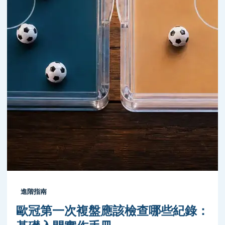
進階指南
歐冠第一次複盤應該檢查哪些紀錄：