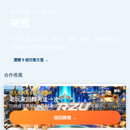
足球盤勢 · 112 篇研究
歐冠
不靠口號，從定義、規則、資料、機率、案例與風險
界線建立可重現的研究路線。
瀏覽 8 個完整主題 →
合作推薦
贊助
很久沒回來？這包是你的
老玩家回歸再送一次
回鍋會員專屬彩金，優惠頁面一鍵領取不用問客服。
領回歸禮 →