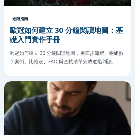
進階指南
歐冠如何建立 30 分鐘閱讀地圖：基
礎入門實作手冊
歐冠如何建立 30 分鐘閱讀地圖，用四步流程、兩組數
字案例、比較表、FAQ 與查核清單完成進階判讀。