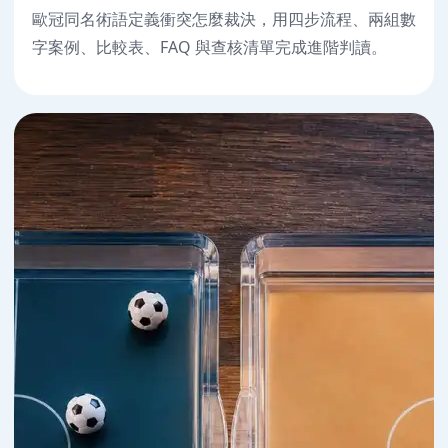
歐冠同名術語定義衝突怎麼裁決，用四步流程、兩組數
字案例、比較表、FAQ 與查核清單完成進階判讀。