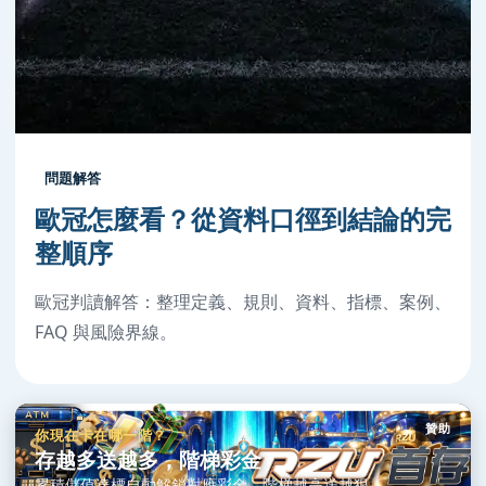
問題解答
歐冠怎麼看？從資料口徑到結論的完
整順序
歐冠判讀解答：整理定義、規則、資料、指標、案例、
FAQ 與風險界線。
贊助
你現在卡在哪一階？
存越多送越多，階梯彩金
累積儲值達標自動解鎖對應彩金，階梯越高送越狠。