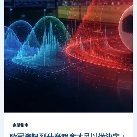
進階指南
歐冠資訊到什麼程度才足以做決定：