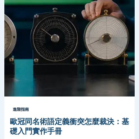
進階指南
歐冠同名術語定義衝突怎麼裁決：基
礎入門實作手冊