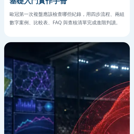
基礎入門實作手冊
歐冠第一次複盤應該檢查哪些紀錄，用四步流程、兩組
數字案例、比較表、FAQ 與查核清單完成進階判讀。