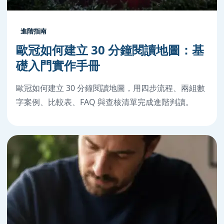
進階指南
歐冠如何建立 30 分鐘閱讀地圖：基
礎入門實作手冊
歐冠如何建立 30 分鐘閱讀地圖，用四步流程、兩組數
字案例、比較表、FAQ 與查核清單完成進階判讀。