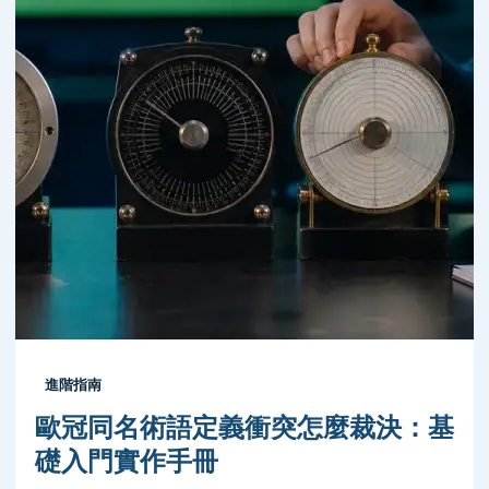
進階指南
歐冠同名術語定義衝突怎麼裁決：基
礎入門實作手冊