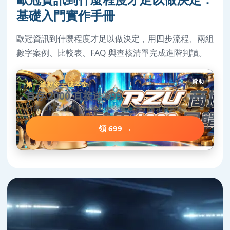
基礎入門實作手冊
歐冠資訊到什麼程度才足以做決定，用四步流程、兩組
數字案例、比較表、FAQ 與查核清單完成進階判讀。
贊助
第一筆就多三成本金
首存 2000 直接送 699
新會員限定加碼，碼量只要彩金五倍，領完就能玩。
領 699 →