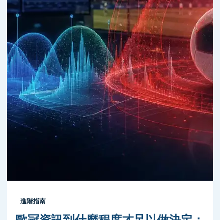
進階指南
歐冠資訊到什麼程度才足以做決定：