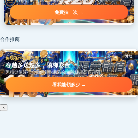
免費抽一次 →
合作推薦
贊助
你現在卡在哪一階？
存越多送越多，階梯彩金
累積儲值達標自動解鎖對應彩金，階梯越高送越狠。
看我能領多少 →
×