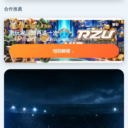
合作推薦
贊助
很久沒回來？這包是你的
老玩家回歸再送一次
回鍋會員專屬彩金，優惠頁面一鍵領取不用問客服。
領回歸禮 →