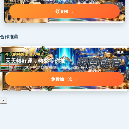
領 699 →
合作推薦
贊助
今天的轉盤還沒人轉走
天天轉好運，轉盤等你抽
單筆存款 3000 就送轉盤機會，最高 2888 每天都能中。
免費抽一次 →
×