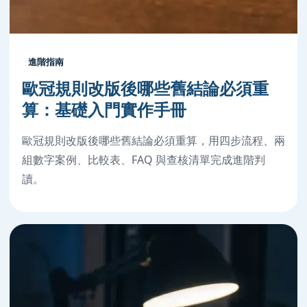
進階指南
歐冠規則改版後哪些舊結論必須重
算：基礎入門實作手冊
歐冠規則改版後哪些舊結論必須重算，用四步流程、兩
組數字案例、比較表、FAQ 與查核清單完成進階判
讀。