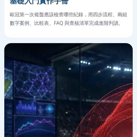
基礎入門實作手冊
歐冠第一次複盤應該檢查哪些紀錄，用四步流程、兩組
數字案例、比較表、FAQ 與查核清單完成進階判讀。