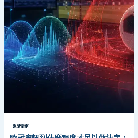
進階指南
歐冠資訊到什麼程度才足以做決定：