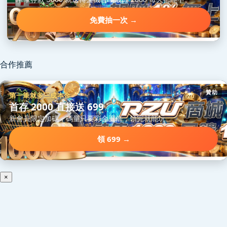
免費抽一次 →
合作推薦
贊助
第一筆就多三成本金
首存 2000 直接送 699
新會員限定加碼，碼量只要彩金五倍，領完就能玩。
領 699 →
×