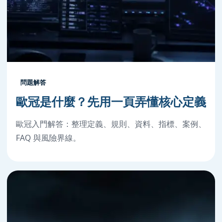
問題解答
歐冠是什麼？先用一頁弄懂核心定義
歐冠入門解答：整理定義、規則、資料、指標、案例、
FAQ 與風險界線。