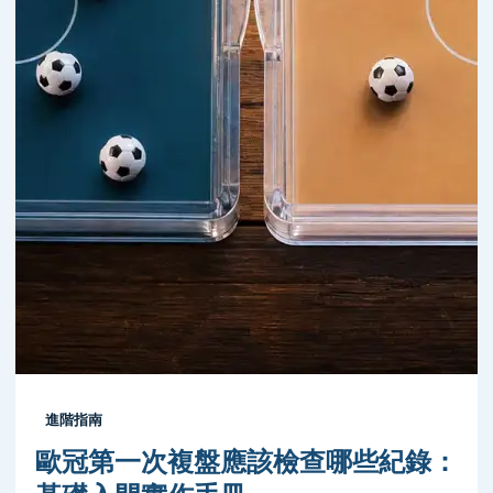
進階指南
歐冠第一次複盤應該檢查哪些紀錄：