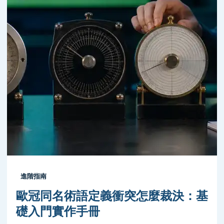
進階指南
歐冠同名術語定義衝突怎麼裁決：基
礎入門實作手冊