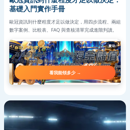
基礎入門實作手冊
歐冠資訊到什麼程度才足以做決定，用四步流程、兩組
數字案例、比較表、FAQ 與查核清單完成進階判讀。
贊助
你現在卡在哪一階？
存越多送越多，階梯彩金
累積儲值達標自動解鎖對應彩金，階梯越高送越狠。
看我能領多少 →