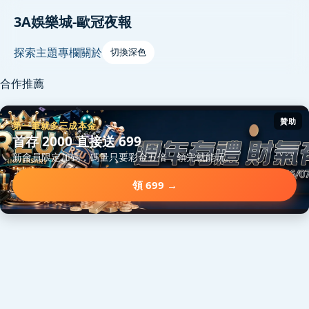
3A娛樂城-歐冠夜報
探索
主題
專欄
關於
切換深色
合作推薦
贊助
第一筆就多三成本金
首存 2000 直接送 699
新會員限定加碼，碼量只要彩金五倍，領完就能玩。
領 699 →