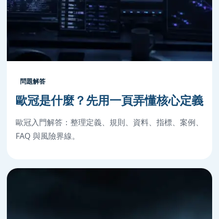
問題解答
歐冠是什麼？先用一頁弄懂核心定義
歐冠入門解答：整理定義、規則、資料、指標、案例、
FAQ 與風險界線。