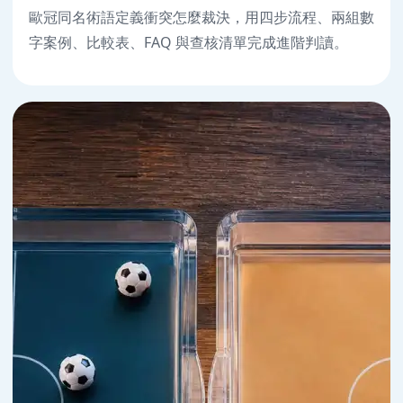
歐冠同名術語定義衝突怎麼裁決，用四步流程、兩組數
字案例、比較表、FAQ 與查核清單完成進階判讀。