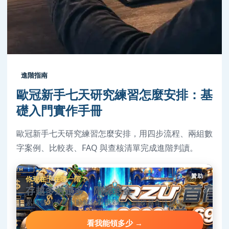
進階指南
歐冠新手七天研究練習怎麼安排：基
礎入門實作手冊
歐冠新手七天研究練習怎麼安排，用四步流程、兩組數
字案例、比較表、FAQ 與查核清單完成進階判讀。
贊助
你現在卡在哪一階？
存越多送越多，階梯彩金
累積儲值達標自動解鎖對應彩金，階梯越高送越狠。
看我能領多少 →