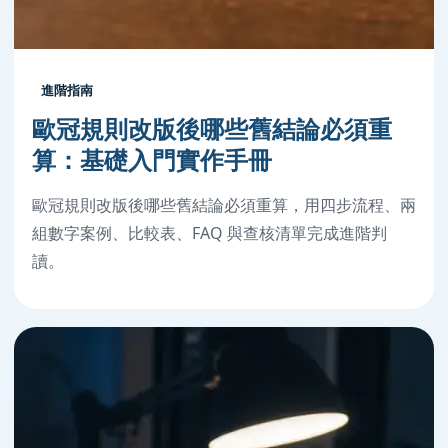
進階指南
歐冠規則改版後哪些舊結論必須重
算：基礎入門實作手冊
歐冠規則改版後哪些舊結論必須重算，用四步流程、兩
組數字案例、比較表、FAQ 與查核清單完成進階判
讀。