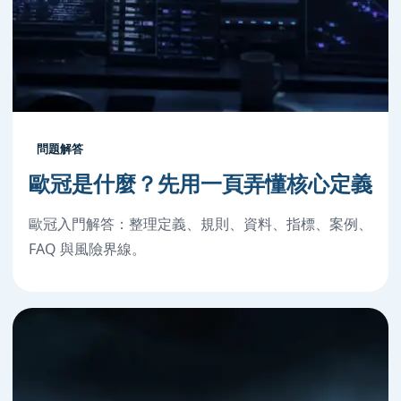
問題解答
歐冠是什麼？先用一頁弄懂核心定義
歐冠入門解答：整理定義、規則、資料、指標、案例、
FAQ 與風險界線。