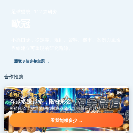
足球盤勢 · 112 篇研究
歐冠
不靠口號，從定義、規則、資料、機率、案例與風險
界線建立可重現的研究路線。
瀏覽 8 個完整主題 →
合作推薦
贊助
你現在卡在哪一階？
存越多送越多，階梯彩金
累積儲值達標自動解鎖對應彩金，階梯越高送越狠。
看我能領多少 →