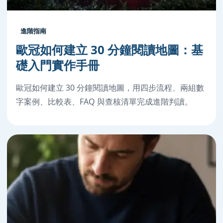
進階指南
歐冠如何建立 30 分鐘閱讀地圖：基
礎入門實作手冊
歐冠如何建立 30 分鐘閱讀地圖，用四步流程、兩組數
字案例、比較表、FAQ 與查核清單完成進階判讀。