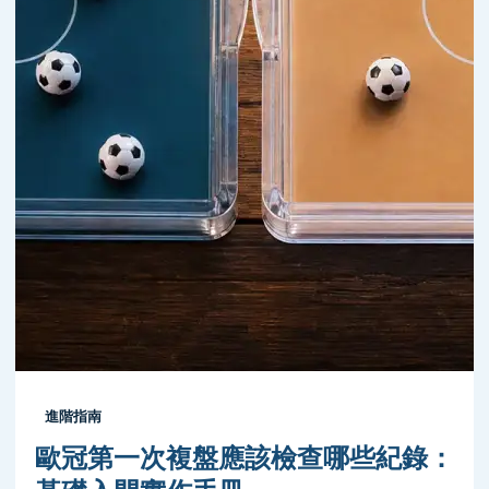
進階指南
歐冠第一次複盤應該檢查哪些紀錄：