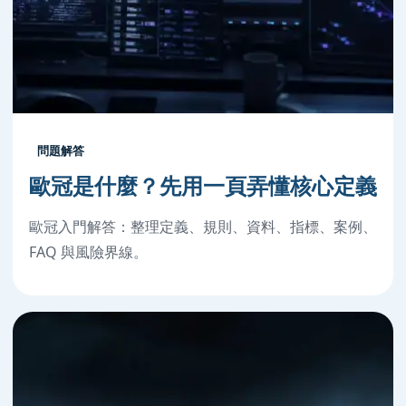
問題解答
歐冠是什麼？先用一頁弄懂核心定義
歐冠入門解答：整理定義、規則、資料、指標、案例、
FAQ 與風險界線。