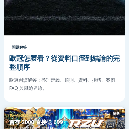
問題解答
歐冠怎麼看？從資料口徑到結論的完
整順序
歐冠判讀解答：整理定義、規則、資料、指標、案例、
FAQ 與風險界線。
贊助
第一筆就多三成本金
首存 2000 直接送 699
新會員限定加碼，碼量只要彩金五倍，領完就能玩。