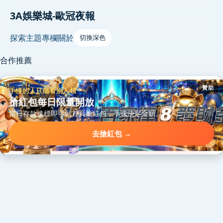
3A娛樂城-歐冠夜報
探索
主題
專欄
關於
切換深色
合作推薦
贊助
手慢的人只能看別人領
搶紅包每日限量開放
當日存款達標即可到首頁搶紅包，手速決定金額。
去搶紅包 →