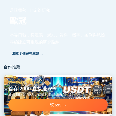
足球盤勢 · 112 篇研究
歐冠
不靠口號，從定義、規則、資料、機率、案例與風險
界線建立可重現的研究路線。
瀏覽 8 個完整主題 →
合作推薦
贊助
第一筆就多三成本金
首存 2000 直接送 699
新會員限定加碼，碼量只要彩金五倍，領完就能玩。
領 699 →