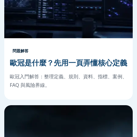
問題解答
歐冠是什麼？先用一頁弄懂核心定義
歐冠入門解答：整理定義、規則、資料、指標、案例、
FAQ 與風險界線。