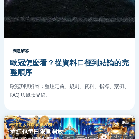
問題解答
歐冠怎麼看？從資料口徑到結論的完
整順序
歐冠判讀解答：整理定義、規則、資料、指標、案例、
FAQ 與風險界線。
贊助
手慢的人只能看別人領
搶紅包每日限量開放
當日存款達標即可到首頁搶紅包，手速決定金額。