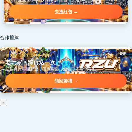
去搶紅包 →
合作推薦
贊助
很久沒回來？這包是你的
老玩家回歸再送一次
回鍋會員專屬彩金，優惠頁面一鍵領取不用問客服。
領回歸禮 →
×