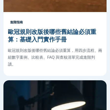
進階指南
歐冠規則改版後哪些舊結論必須重
算：基礎入門實作手冊
歐冠規則改版後哪些舊結論必須重算，用四步流程、兩
組數字案例、比較表、FAQ 與查核清單完成進階判
讀。