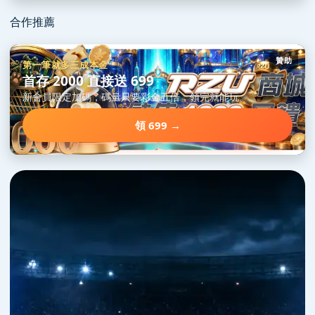
合作推薦
贊助
第一筆就多三成本金
首存 2000 直接送 699
新會員限定加碼，碼量只要彩金五倍，領完就能玩。
領 699 →