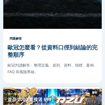
問題解答
歐冠怎麼看？從資料口徑到結論的完
整順序
歐冠判讀解答：整理定義、規則、資料、指標、案例、
FAQ 與風險界線。
贊助
第一筆就多三成本金
首存 2000 直接送 699
新會員限定加碼，碼量只要彩金五倍，領完就能玩。