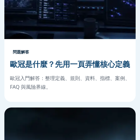
問題解答
歐冠是什麼？先用一頁弄懂核心定義
歐冠入門解答：整理定義、規則、資料、指標、案例、
FAQ 與風險界線。