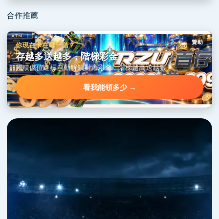
合作推薦
贊助
你現在卡在哪一階？
存越多送越多，階梯彩金
累積儲值達標自動解鎖對應彩金，階梯越高送越狠。
看我能領多少 →