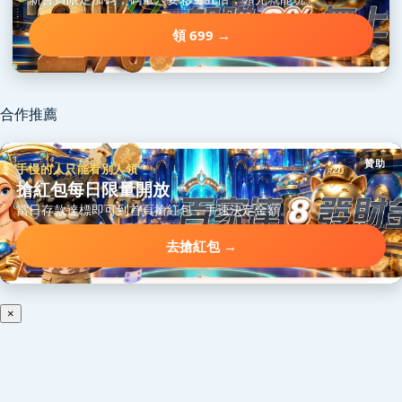
領 699 →
合作推薦
贊助
手慢的人只能看別人領
搶紅包每日限量開放
當日存款達標即可到首頁搶紅包，手速決定金額。
去搶紅包 →
×