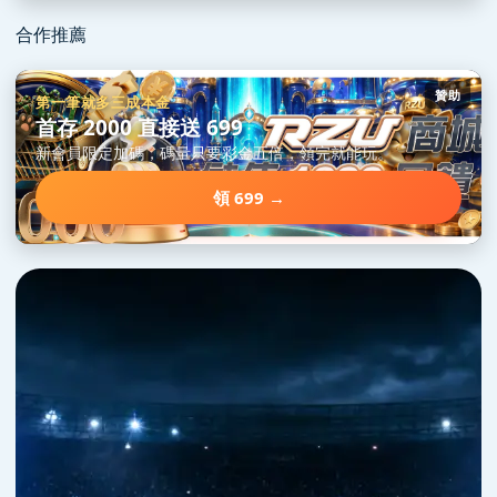
合作推薦
贊助
第一筆就多三成本金
首存 2000 直接送 699
新會員限定加碼，碼量只要彩金五倍，領完就能玩。
領 699 →