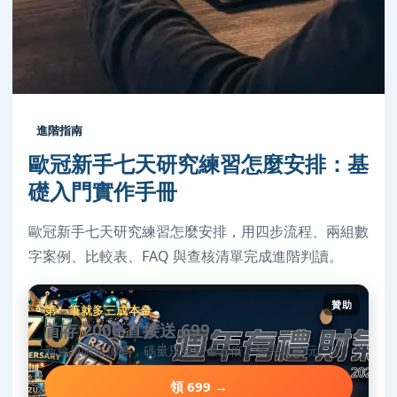
進階指南
歐冠新手七天研究練習怎麼安排：基
礎入門實作手冊
歐冠新手七天研究練習怎麼安排，用四步流程、兩組數
字案例、比較表、FAQ 與查核清單完成進階判讀。
贊助
第一筆就多三成本金
首存 2000 直接送 699
新會員限定加碼，碼量只要彩金五倍，領完就能玩。
領 699 →