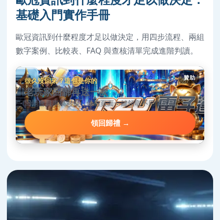
基礎入門實作手冊
歐冠資訊到什麼程度才足以做決定，用四步流程、兩組
數字案例、比較表、FAQ 與查核清單完成進階判讀。
贊助
很久沒回來？這包是你的
老玩家回歸再送一次
回鍋會員專屬彩金，優惠頁面一鍵領取不用問客服。
領回歸禮 →