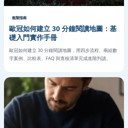
進階指南
歐冠如何建立 30 分鐘閱讀地圖：基
礎入門實作手冊
歐冠如何建立 30 分鐘閱讀地圖，用四步流程、兩組數
字案例、比較表、FAQ 與查核清單完成進階判讀。