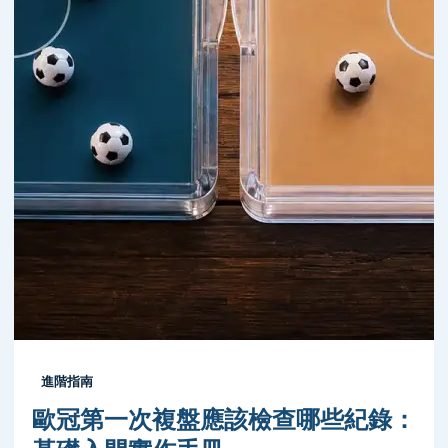
進階指南
歐冠第一次複盤應該檢查哪些紀錄：