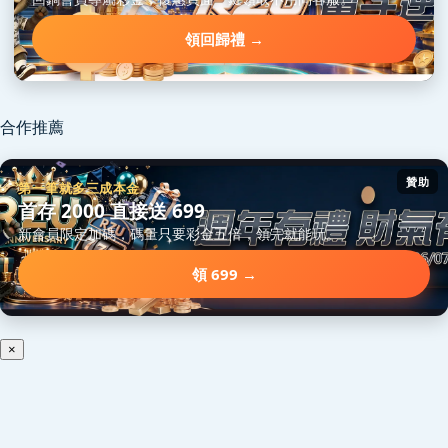
領回歸禮 →
合作推薦
贊助
第一筆就多三成本金
首存 2000 直接送 699
新會員限定加碼，碼量只要彩金五倍，領完就能玩。
領 699 →
×