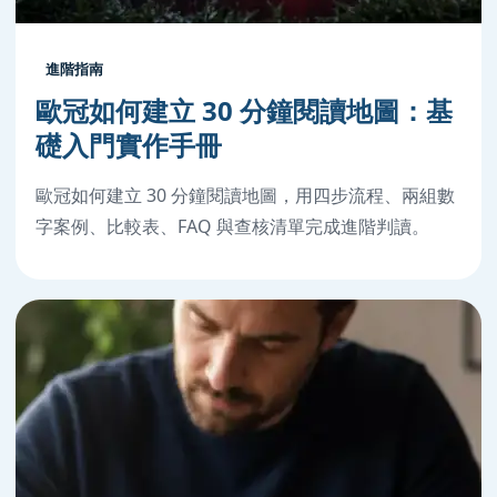
進階指南
歐冠如何建立 30 分鐘閱讀地圖：基
礎入門實作手冊
歐冠如何建立 30 分鐘閱讀地圖，用四步流程、兩組數
字案例、比較表、FAQ 與查核清單完成進階判讀。