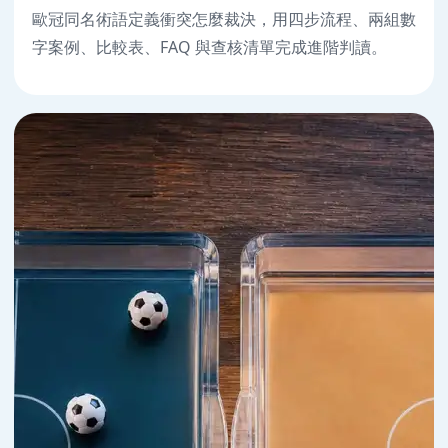
歐冠同名術語定義衝突怎麼裁決，用四步流程、兩組數
字案例、比較表、FAQ 與查核清單完成進階判讀。