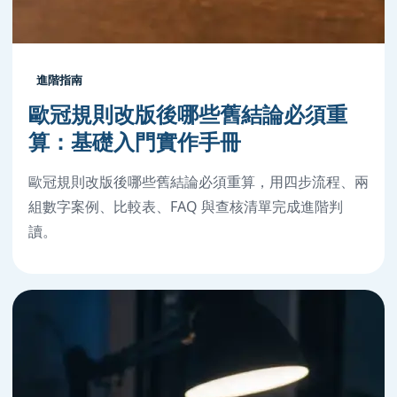
進階指南
歐冠規則改版後哪些舊結論必須重
算：基礎入門實作手冊
歐冠規則改版後哪些舊結論必須重算，用四步流程、兩
組數字案例、比較表、FAQ 與查核清單完成進階判
讀。