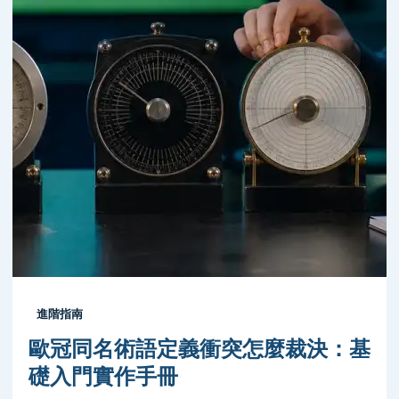
進階指南
歐冠同名術語定義衝突怎麼裁決：基
礎入門實作手冊