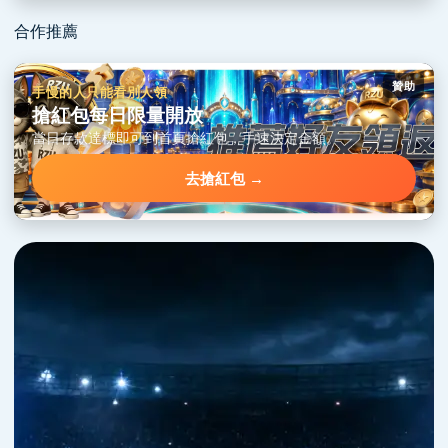
合作推薦
贊助
手慢的人只能看別人領
搶紅包每日限量開放
當日存款達標即可到首頁搶紅包，手速決定金額。
去搶紅包 →