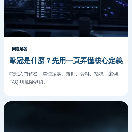
問題解答
歐冠是什麼？先用一頁弄懂核心定義
歐冠入門解答：整理定義、規則、資料、指標、案例、
FAQ 與風險界線。