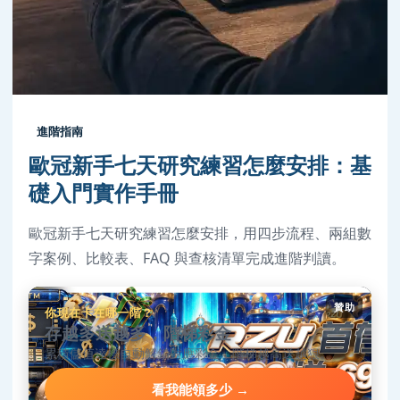
進階指南
歐冠新手七天研究練習怎麼安排：基
礎入門實作手冊
歐冠新手七天研究練習怎麼安排，用四步流程、兩組數
字案例、比較表、FAQ 與查核清單完成進階判讀。
贊助
你現在卡在哪一階？
存越多送越多，階梯彩金
累積儲值達標自動解鎖對應彩金，階梯越高送越狠。
看我能領多少 →