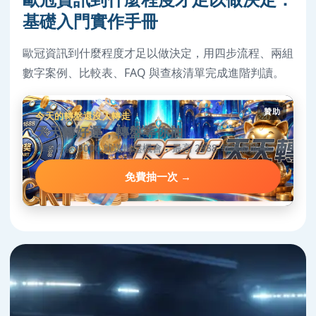
基礎入門實作手冊
歐冠資訊到什麼程度才足以做決定，用四步流程、兩組
數字案例、比較表、FAQ 與查核清單完成進階判讀。
贊助
今天的轉盤還沒人轉走
天天轉好運，轉盤等你抽
單筆存款 3000 就送轉盤機會，最高 2888 每天都能中。
免費抽一次 →