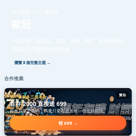
足球盤勢 · 112 篇研究
歐冠
不靠口號，從定義、規則、資料、機率、案例與風險
界線建立可重現的研究路線。
瀏覽 8 個完整主題 →
合作推薦
贊助
第一筆就多三成本金
首存 2000 直接送 699
新會員限定加碼，碼量只要彩金五倍，領完就能玩。
領 699 →