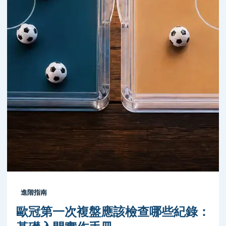
進階指南
歐冠第一次複盤應該檢查哪些紀錄：