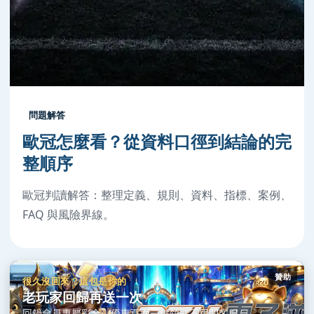
問題解答
歐冠怎麼看？從資料口徑到結論的完
整順序
歐冠判讀解答：整理定義、規則、資料、指標、案例、
FAQ 與風險界線。
贊助
很久沒回來？這包是你的
老玩家回歸再送一次
回鍋會員專屬彩金，優惠頁面一鍵領取不用問客服。