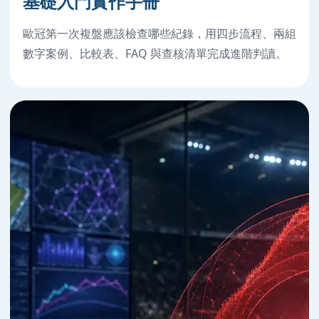
基礎入門實作手冊
歐冠第一次複盤應該檢查哪些紀錄，用四步流程、兩組
數字案例、比較表、FAQ 與查核清單完成進階判讀。