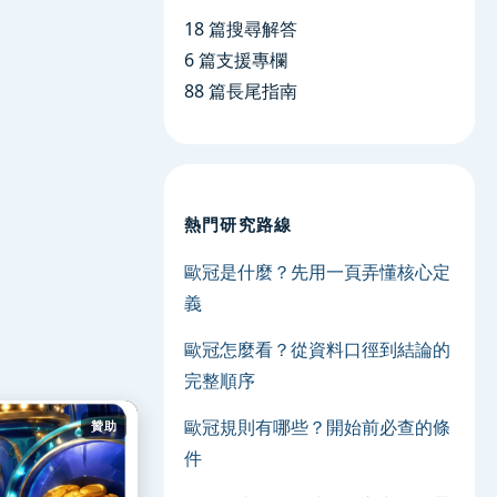
18 篇搜尋解答
6 篇支援專欄
88 篇長尾指南
熱門研究路線
歐冠是什麼？先用一頁弄懂核心定
義
歐冠怎麼看？從資料口徑到結論的
完整順序
歐冠規則有哪些？開始前必查的條
贊助
件