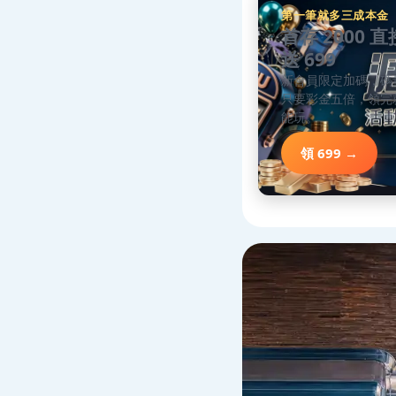
第一筆就多三成本金
首存 2000 直
送 699
新會員限定加碼，碼
只要彩金五倍，領完
能玩。
領 699 →