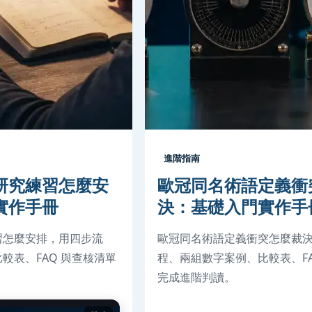
進階指南
研究練習怎麼安
歐冠同名術語定義衝
實作手冊
決：基礎入門實作手
習怎麼安排，用四步流
歐冠同名術語定義衝突怎麼裁
較表、FAQ 與查核清單
程、兩組數字案例、比較表、FA
完成進階判讀。