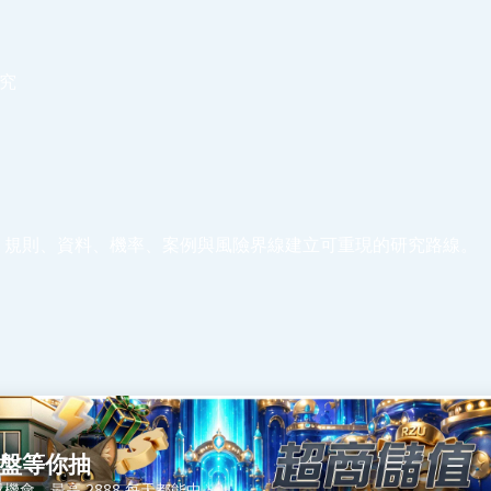
研究
、規則、資料、機率、案例與風險界線建立可重現的研究路線。
盤等你抽
盤機會，最高 2888 每天都能中。