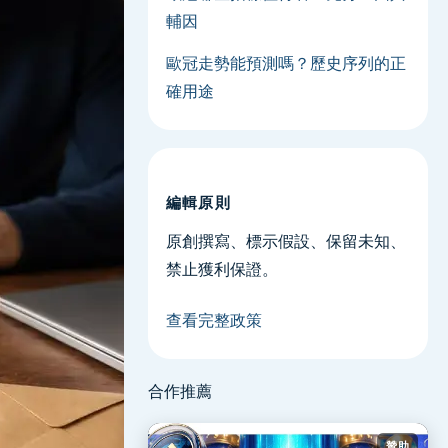
輔因
歐冠走勢能預測嗎？歷史序列的正
確用途
編輯原則
原創撰寫、標示假設、保留未知、
禁止獲利保證。
查看完整政策
合作推薦
贊助