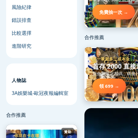
風險紀律
免費抽一次 →
錯誤排查
比較選擇
合作推薦
進階研究
第一筆就多三成本金
首存 2000 直接
新會員限定加碼，碼量
人物誌
領 699 →
3A娛樂城-歐冠夜報編輯室
合作推薦
贊助
你現在卡在哪