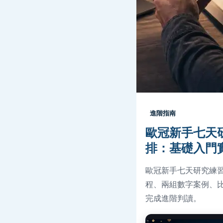
進階指南
歐冠新手七天
排：基礎入門
歐冠新手七天研究練
程、兩組數字案例、比
完成進階判讀。