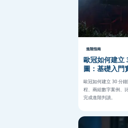
進階指南
歐冠如何建立 
圖：基礎入門
歐冠如何建立 30 
程、兩組數字案例、比
完成進階判讀。