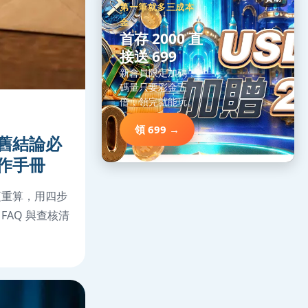
第一筆就多三成本
金
首存 2000 直
接送 699
新會員限定加碼，
碼量只要彩金五
倍，領完就能玩。
領 699 →
舊結論必
作手冊
須重算，用四步
AQ 與查核清