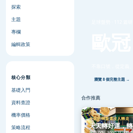
探索
主題
足球盤勢 · 112 篇
歐冠
專欄
編輯政策
不靠口號，從定義
核心分類
瀏覽 8 個完整主題 →
基礎入門
合作推薦
資料查證
機率價格
今天的轉盤還沒人轉走
天天轉好運，轉
策略流程
單筆存款 3000 就送轉