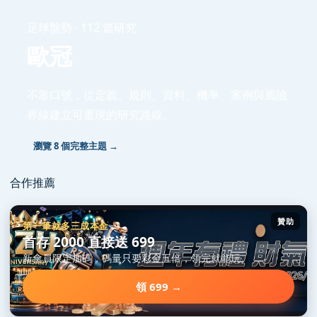
足球盤勢 · 112 篇研究
歐冠
不靠口號，從定義、規則、資料、機率、案例與風險
界線建立可重現的研究路線。
瀏覽 8 個完整主題 →
合作推薦
贊助
第一筆就多三成本金
首存 2000 直接送 699
新會員限定加碼，碼量只要彩金五倍，領完就能玩。
領 699 →