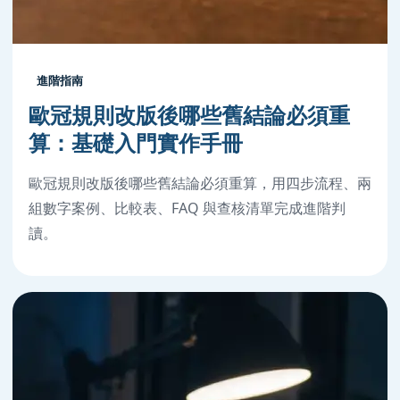
進階指南
歐冠規則改版後哪些舊結論必須重
算：基礎入門實作手冊
歐冠規則改版後哪些舊結論必須重算，用四步流程、兩
組數字案例、比較表、FAQ 與查核清單完成進階判
讀。