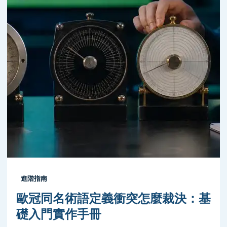
進階指南
歐冠同名術語定義衝突怎麼裁決：基
礎入門實作手冊