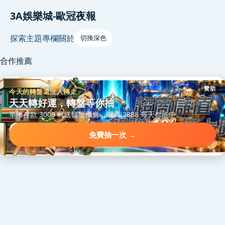
3A娛樂城-歐冠夜報
探索
主題
專欄
關於
切換深色
合作推薦
贊助
今天的轉盤還沒人轉走
天天轉好運，轉盤等你抽
單筆存款 3000 就送轉盤機會，最高 2888 每天都能中。
免費抽一次 →