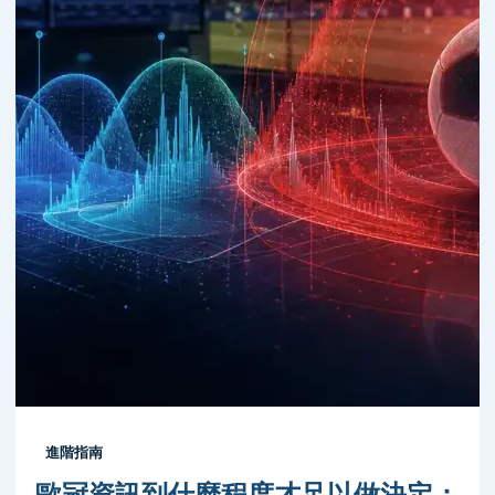
進階指南
歐冠資訊到什麼程度才足以做決定：