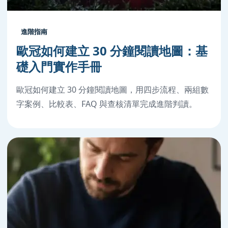
進階指南
歐冠如何建立 30 分鐘閱讀地圖：基
礎入門實作手冊
歐冠如何建立 30 分鐘閱讀地圖，用四步流程、兩組數
字案例、比較表、FAQ 與查核清單完成進階判讀。