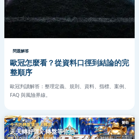
問題解答
歐冠怎麼看？從資料口徑到結論的完
整順序
歐冠判讀解答：整理定義、規則、資料、指標、案例、
FAQ 與風險界線。
贊助
今天的轉盤還沒人轉走
天天轉好運，轉盤等你抽
單筆存款 3000 就送轉盤機會，最高 2888 每天都能中。