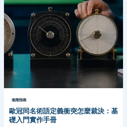
進階指南
歐冠同名術語定義衝突怎麼裁決：基
礎入門實作手冊