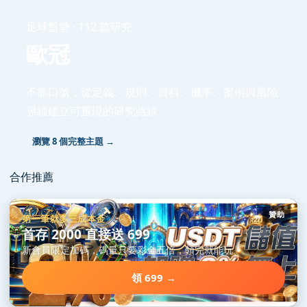
足球盤勢 · 112 篇研究
歐冠
不靠口號，從定義、規則、資料、機率、案例與風險
界線建立可重現的研究路線。
瀏覽 8 個完整主題 →
合作推薦
贊助
第一筆就多三成本金
首存 2000 直接送 699
新會員限定加碼，碼量只要彩金五倍，領完就能玩。
領 699 →