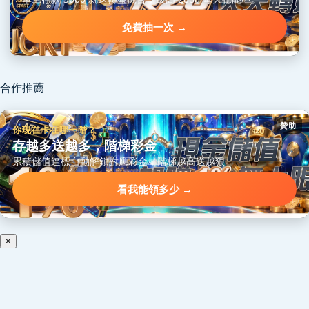
免費抽一次 →
合作推薦
贊助
你現在卡在哪一階？
存越多送越多，階梯彩金
累積儲值達標自動解鎖對應彩金，階梯越高送越狠。
看我能領多少 →
×