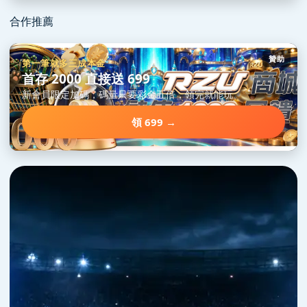
合作推薦
贊助
第一筆就多三成本金
首存 2000 直接送 699
新會員限定加碼，碼量只要彩金五倍，領完就能玩。
領 699 →