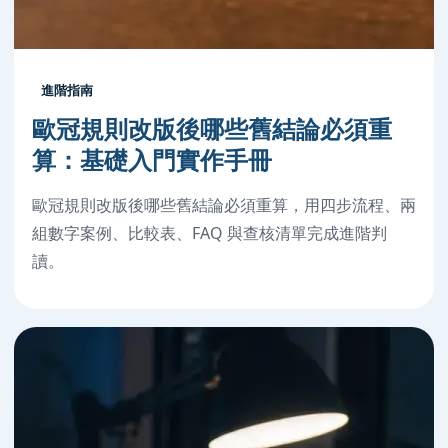
進階指南
歐冠規則改版後哪些舊結論必須重
算：基礎入門實作手冊
歐冠規則改版後哪些舊結論必須重算，用四步流程、兩
組數字案例、比較表、FAQ 與查核清單完成進階判
讀。