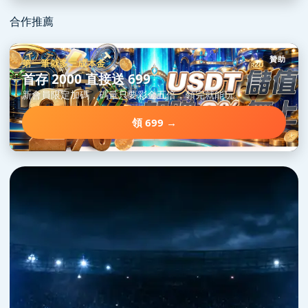
合作推薦
贊助
第一筆就多三成本金
首存 2000 直接送 699
新會員限定加碼，碼量只要彩金五倍，領完就能玩。
領 699 →