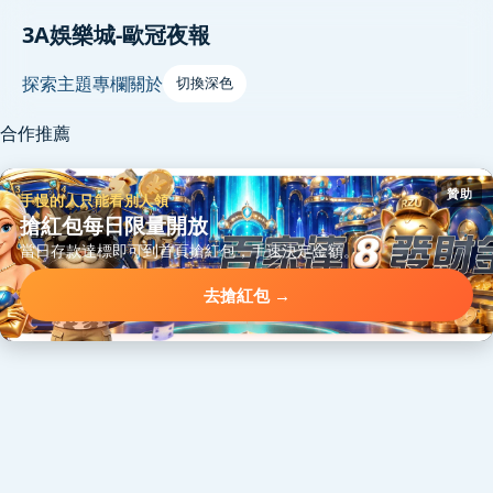
3A娛樂城-歐冠夜報
探索
主題
專欄
關於
切換深色
合作推薦
贊助
手慢的人只能看別人領
搶紅包每日限量開放
當日存款達標即可到首頁搶紅包，手速決定金額。
去搶紅包 →