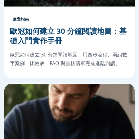
進階指南
歐冠如何建立 30 分鐘閱讀地圖：基
礎入門實作手冊
歐冠如何建立 30 分鐘閱讀地圖，用四步流程、兩組數
字案例、比較表、FAQ 與查核清單完成進階判讀。