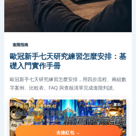
進階指南
歐冠新手七天研究練習怎麼安排：基
礎入門實作手冊
歐冠新手七天研究練習怎麼安排，用四步流程、兩組數
字案例、比較表、FAQ 與查核清單完成進階判讀。
贊助
手慢的人只能看別人領
搶紅包每日限量開放
當日存款達標即可到首頁搶紅包，手速決定金額。
去搶紅包 →