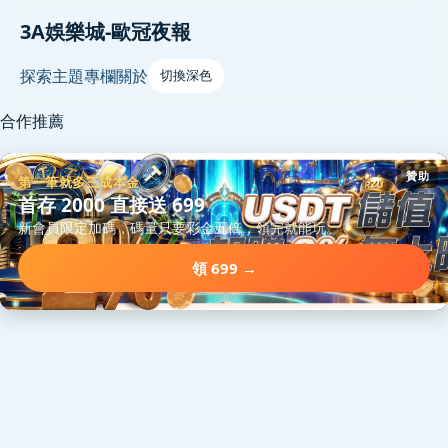
3A娛樂城-歐冠夜報
探索
主題
專欄
關於
切換深色
合作推薦
贊助
第一筆就多三成本金
首存 2000 直接送 699
新會員限定加碼，碼量只要彩金五倍，領完就能玩。
領 699 →