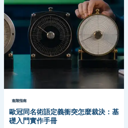
進階指南
歐冠同名術語定義衝突怎麼裁決：基
礎入門實作手冊