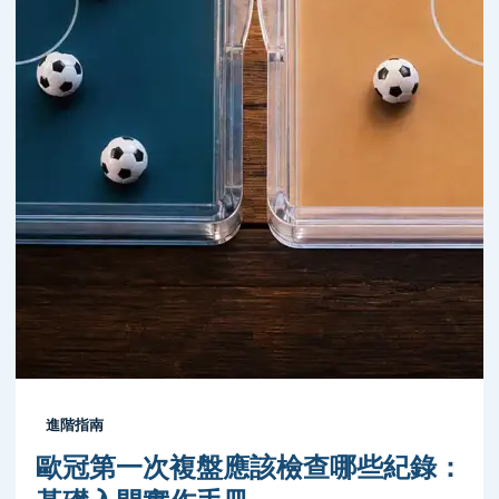
進階指南
歐冠第一次複盤應該檢查哪些紀錄：