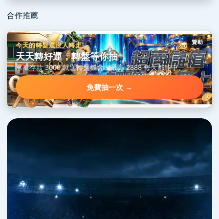
合作推薦
贊助
今天的轉盤還沒人轉走
天天轉好運，轉盤等你抽
單筆存款 3000 就送轉盤機會，最高 2888 每天都能中。
免費抽一次 →