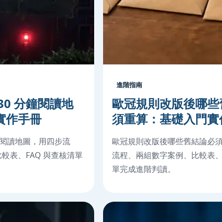
進階指南
30 分鐘閱讀地
歐冠規則改版後哪些
實作手冊
須重算：基礎入門實
分鐘閱讀地圖，用四步流
歐冠規則改版後哪些舊結論必
較表、FAQ 與查核清單
流程、兩組數字案例、比較表、F
單完成進階判讀。