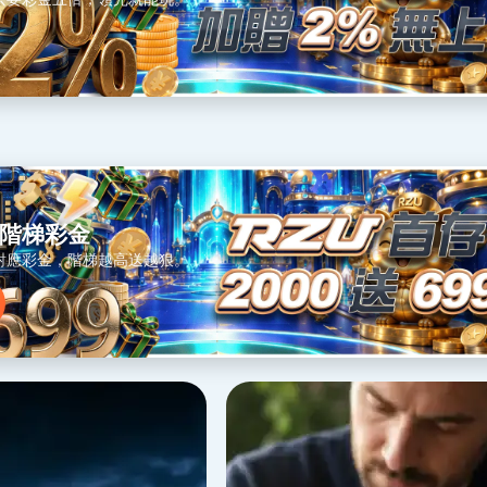
階梯彩金
對應彩金，階梯越高送越狠。