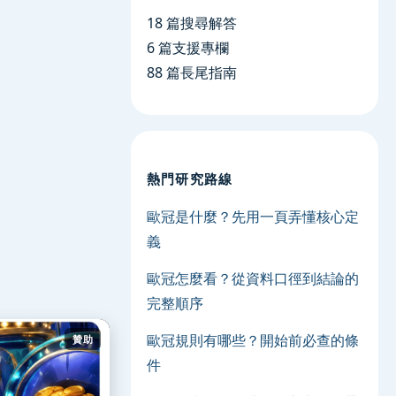
18 篇搜尋解答
6 篇支援專欄
88 篇長尾指南
熱門研究路線
歐冠是什麼？先用一頁弄懂核心定
義
歐冠怎麼看？從資料口徑到結論的
完整順序
歐冠規則有哪些？開始前必查的條
贊助
件