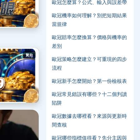
歐冠怎麼算？公式、輸入與誤差帶
歐冠機率如何理解？別把短期結果
當規律
歐冠賠率怎麼換算？價格與機率的
差別
贊助
歐冠策略怎麼建立？可重現的四步
流程
歐冠新手怎麼開始？第一份檢核表
歐冠常見錯誤有哪些？十二個判讀
陷阱
歐冠數據去哪裡看？來源與更新時
間查核
歐冠哪些指標值得看？先分主因與