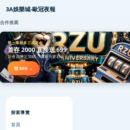
3A娛樂城-歐冠夜報
合作推薦
第一筆就多三成本金
首存 2000 直接送 699
新會員限定加碼，碼量只要彩金五倍，領完就能玩。
領 699 →
探索導覽
首頁