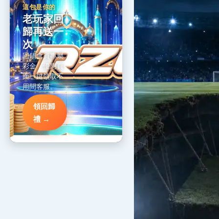
這包是你的
老玩家回
歸再送一
次
回鍋會員專屬
彩金，優惠頁
面一鍵領取不
用問客服。
領回歸
禮 →