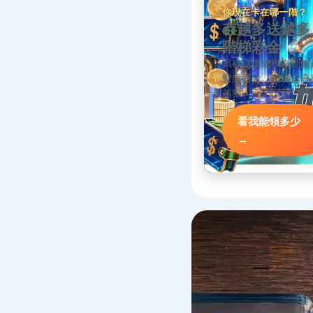
你現在卡在哪一階？
存越多送越多
階梯彩金
累積儲值達標自動解
對應彩金，階梯越高
越狠。
看我能領多少
→