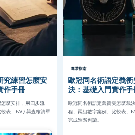
進階指南
研究練習怎麼安
歐冠同名術語定義衝
實作手冊
決：基礎入門實作手
習怎麼安排，用四步流
歐冠同名術語定義衝突怎麼裁
較表、FAQ 與查核清單
程、兩組數字案例、比較表、FA
完成進階判讀。