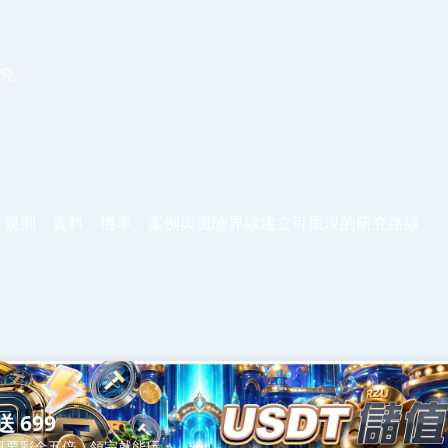
研究
、規則、資料、機率、案例與風險界線建立可重現的研究路線。
送 699
只要彩金五倍，領完就能玩。