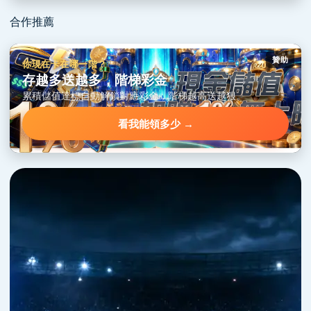
合作推薦
贊助
你現在卡在哪一階？
存越多送越多，階梯彩金
累積儲值達標自動解鎖對應彩金，階梯越高送越狠。
看我能領多少 →