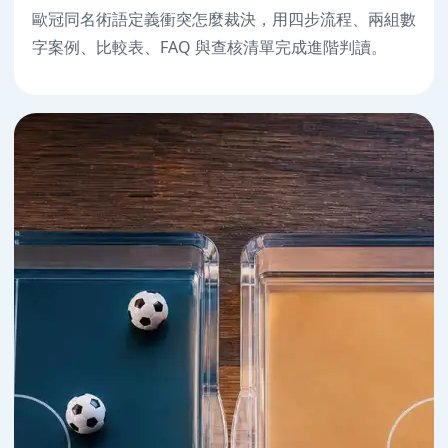
歐冠同名術語定義衝突怎麼裁決，用四步流程、兩組數
字案例、比較表、FAQ 與查核清單完成進階判讀。