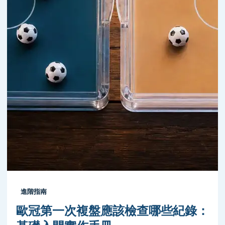
進階指南
歐冠第一次複盤應該檢查哪些紀錄：