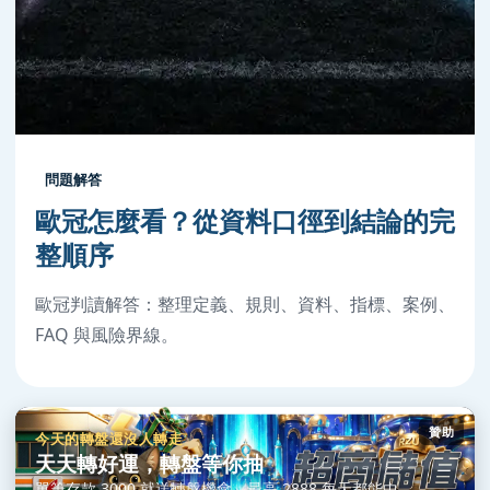
問題解答
歐冠怎麼看？從資料口徑到結論的完
整順序
歐冠判讀解答：整理定義、規則、資料、指標、案例、
FAQ 與風險界線。
贊助
今天的轉盤還沒人轉走
天天轉好運，轉盤等你抽
單筆存款 3000 就送轉盤機會，最高 2888 每天都能中。