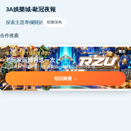
3A娛樂城-歐冠夜報
探索
主題
專欄
關於
切換深色
合作推薦
贊助
很久沒回來？這包是你的
老玩家回歸再送一次
回鍋會員專屬彩金，優惠頁面一鍵領取不用問客服。
領回歸禮 →