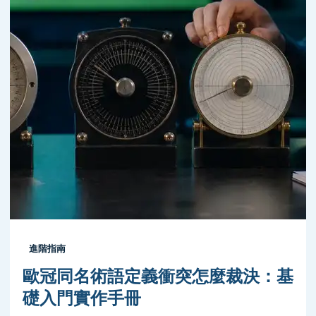
進階指南
歐冠同名術語定義衝突怎麼裁決：基
礎入門實作手冊