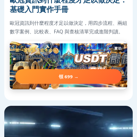
基礎入門實作手冊
歐冠資訊到什麼程度才足以做決定，用四步流程、兩組
數字案例、比較表、FAQ 與查核清單完成進階判讀。
贊助
第一筆就多三成本金
首存 2000 直接送 699
新會員限定加碼，碼量只要彩金五倍，領完就能玩。
領 699 →