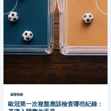
進階指南
歐冠第一次複盤應該檢查哪些紀錄：