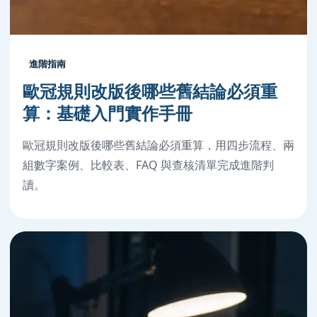
進階指南
歐冠規則改版後哪些舊結論必須重
算：基礎入門實作手冊
歐冠規則改版後哪些舊結論必須重算，用四步流程、兩
組數字案例、比較表、FAQ 與查核清單完成進階判
讀。