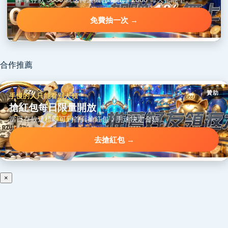
免費抽一次 →
合作推薦
贊助
手慢的人只能看別人領
搶紅包每日限量開放
當日存款達標即可到首頁搶紅包，手速決定金額。
去搶紅包 →
×