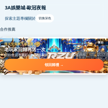
3A娛樂城-歐冠夜報
探索
主題
專欄
關於
切換深色
合作推薦
贊助
很久沒回來？這包是你的
老玩家回歸再送一次
回鍋會員專屬彩金，優惠頁面一鍵領取不用問客服。
領回歸禮 →