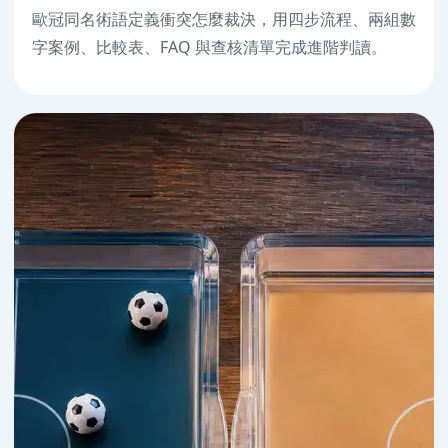
歐冠同名術語定義衝突怎麼裁決，用四步流程、兩組數
字案例、比較表、FAQ 與查核清單完成進階判讀。