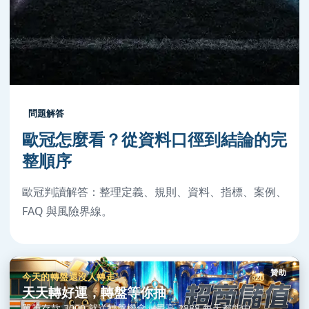
問題解答
歐冠怎麼看？從資料口徑到結論的完
整順序
歐冠判讀解答：整理定義、規則、資料、指標、案例、
FAQ 與風險界線。
贊助
今天的轉盤還沒人轉走
天天轉好運，轉盤等你抽
單筆存款 3000 就送轉盤機會，最高 2888 每天都能中。