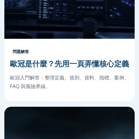
問題解答
歐冠是什麼？先用一頁弄懂核心定義
歐冠入門解答：整理定義、規則、資料、指標、案例、
FAQ 與風險界線。