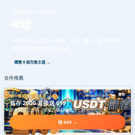
足球盤勢 · 112 篇研究
歐冠
不靠口號，從定義、規則、資料、機率、案例與風險
界線建立可重現的研究路線。
瀏覽 8 個完整主題 →
合作推薦
贊助
第一筆就多三成本金
首存 2000 直接送 699
新會員限定加碼，碼量只要彩金五倍，領完就能玩。
領 699 →