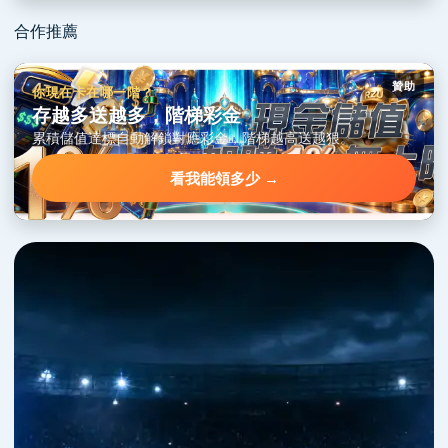
合作推薦
贊助
你現在卡在哪一階？
存越多送越多，階梯彩金
累積儲值達標自動解鎖對應彩金，階梯越高送越狠。
看我能領多少 →