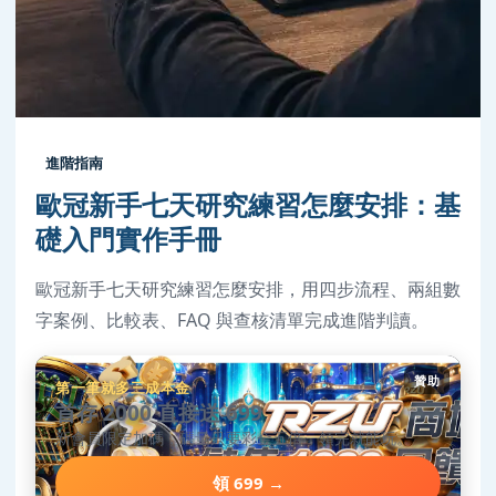
進階指南
歐冠新手七天研究練習怎麼安排：基
礎入門實作手冊
歐冠新手七天研究練習怎麼安排，用四步流程、兩組數
字案例、比較表、FAQ 與查核清單完成進階判讀。
贊助
第一筆就多三成本金
首存 2000 直接送 699
新會員限定加碼，碼量只要彩金五倍，領完就能玩。
領 699 →