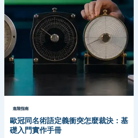
進階指南
歐冠同名術語定義衝突怎麼裁決：基
礎入門實作手冊