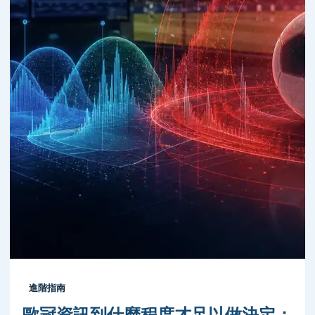
進階指南
歐冠資訊到什麼程度才足以做決定：