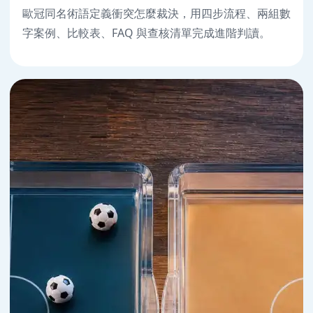
歐冠同名術語定義衝突怎麼裁決，用四步流程、兩組數
字案例、比較表、FAQ 與查核清單完成進階判讀。