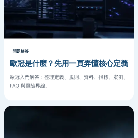
問題解答
歐冠是什麼？先用一頁弄懂核心定義
歐冠入門解答：整理定義、規則、資料、指標、案例、
FAQ 與風險界線。