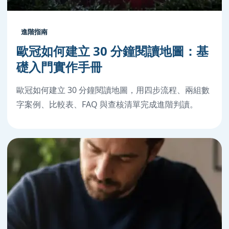
進階指南
歐冠如何建立 30 分鐘閱讀地圖：基
礎入門實作手冊
歐冠如何建立 30 分鐘閱讀地圖，用四步流程、兩組數
字案例、比較表、FAQ 與查核清單完成進階判讀。