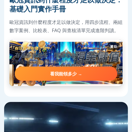
基礎入門實作手冊
歐冠資訊到什麼程度才足以做決定，用四步流程、兩組
數字案例、比較表、FAQ 與查核清單完成進階判讀。
贊助
你現在卡在哪一階？
存越多送越多，階梯彩金
累積儲值達標自動解鎖對應彩金，階梯越高送越狠。
看我能領多少 →