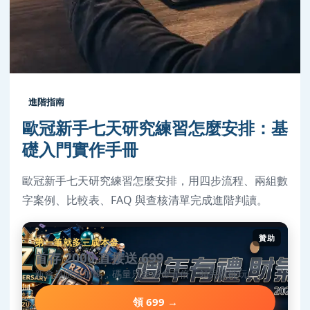
進階指南
歐冠新手七天研究練習怎麼安排：基
礎入門實作手冊
歐冠新手七天研究練習怎麼安排，用四步流程、兩組數
字案例、比較表、FAQ 與查核清單完成進階判讀。
贊助
第一筆就多三成本金
首存 2000 直接送 699
新會員限定加碼，碼量只要彩金五倍，領完就能玩。
領 699 →