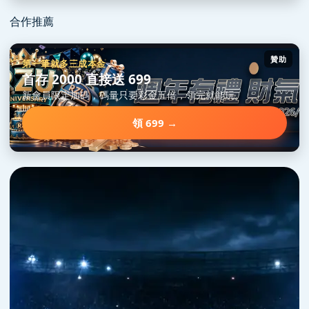
合作推薦
贊助
第一筆就多三成本金
首存 2000 直接送 699
新會員限定加碼，碼量只要彩金五倍，領完就能玩。
領 699 →