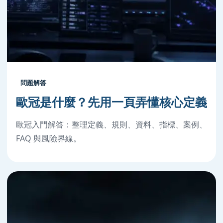
問題解答
歐冠是什麼？先用一頁弄懂核心定義
歐冠入門解答：整理定義、規則、資料、指標、案例、
FAQ 與風險界線。