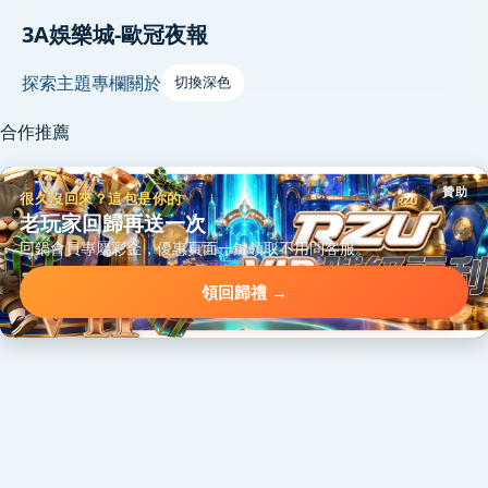
3A娛樂城-歐冠夜報
探索
主題
專欄
關於
切換深色
合作推薦
贊助
很久沒回來？這包是你的
老玩家回歸再送一次
回鍋會員專屬彩金，優惠頁面一鍵領取不用問客服。
領回歸禮 →