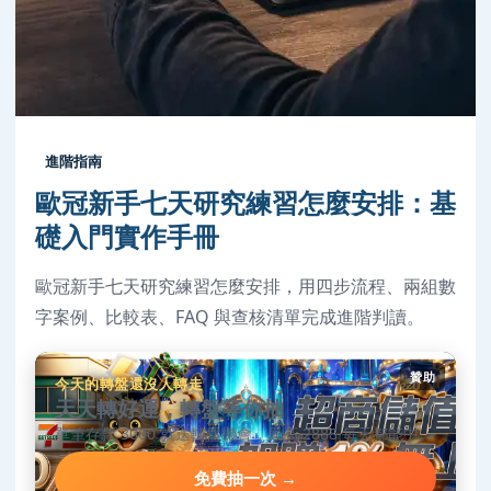
進階指南
歐冠新手七天研究練習怎麼安排：基
礎入門實作手冊
歐冠新手七天研究練習怎麼安排，用四步流程、兩組數
字案例、比較表、FAQ 與查核清單完成進階判讀。
贊助
今天的轉盤還沒人轉走
天天轉好運，轉盤等你抽
單筆存款 3000 就送轉盤機會，最高 2888 每天都能中。
免費抽一次 →