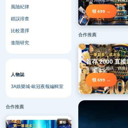
風險紀律
領 699 →
錯誤排查
比較選擇
合作推薦
進階研究
第一筆就多三成本金
首存 2000 直接
新會員限定加碼，碼量
人物誌
領 699 →
3A娛樂城-歐冠夜報編輯室
合作推薦
贊助
第一筆就多三