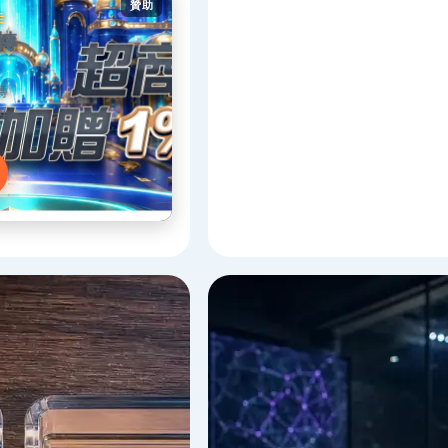
贊助
走
轉
轉
每