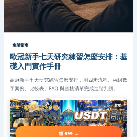
進階指南
歐冠新手七天研究練習怎麼安排：基
礎入門實作手冊
歐冠新手七天研究練習怎麼安排，用四步流程、兩組數
字案例、比較表、FAQ 與查核清單完成進階判讀。
贊助
第一筆就多三成本金
首存 2000 直接送 699
新會員限定加碼，碼量只要彩金五倍，領完就能玩。
領 699 →