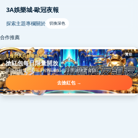
3A娛樂城-歐冠夜報
探索
主題
專欄
關於
切換深色
合作推薦
贊助
手慢的人只能看別人領
搶紅包每日限量開放
當日存款達標即可到首頁搶紅包，手速決定金額。
去搶紅包 →