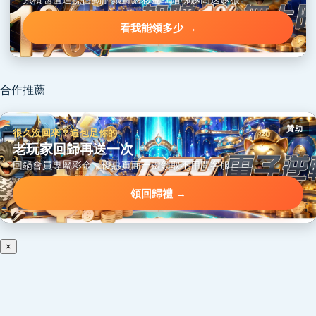
看我能領多少 →
合作推薦
贊助
很久沒回來？這包是你的
老玩家回歸再送一次
回鍋會員專屬彩金，優惠頁面一鍵領取不用問客服。
領回歸禮 →
×