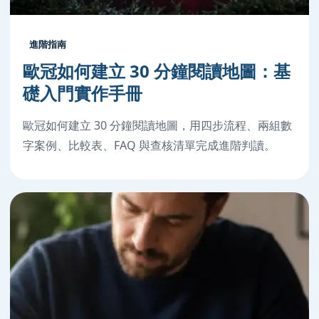
進階指南
歐冠如何建立 30 分鐘閱讀地圖：基
礎入門實作手冊
歐冠如何建立 30 分鐘閱讀地圖，用四步流程、兩組數
字案例、比較表、FAQ 與查核清單完成進階判讀。