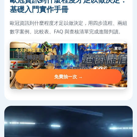
基礎入門實作手冊
歐冠資訊到什麼程度才足以做決定，用四步流程、兩組
數字案例、比較表、FAQ 與查核清單完成進階判讀。
贊助
今天的轉盤還沒人轉走
天天轉好運，轉盤等你抽
單筆存款 3000 就送轉盤機會，最高 2888 每天都能中。
免費抽一次 →