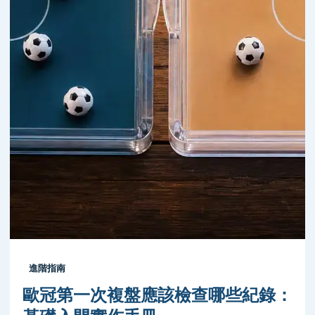
進階指南
歐冠第一次複盤應該檢查哪些紀錄：