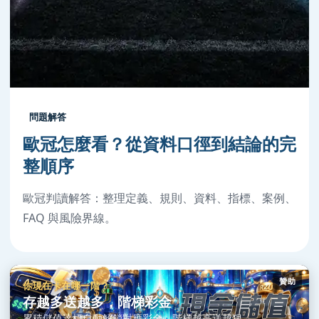
問題解答
歐冠怎麼看？從資料口徑到結論的完
整順序
歐冠判讀解答：整理定義、規則、資料、指標、案例、
FAQ 與風險界線。
贊助
你現在卡在哪一階？
存越多送越多，階梯彩金
累積儲值達標自動解鎖對應彩金，階梯越高送越狠。