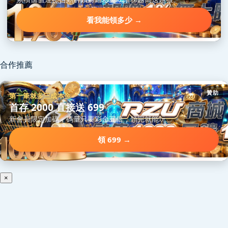
看我能領多少 →
合作推薦
贊助
第一筆就多三成本金
首存 2000 直接送 699
新會員限定加碼，碼量只要彩金五倍，領完就能玩。
領 699 →
×