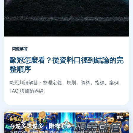
問題解答
歐冠怎麼看？從資料口徑到結論的完
整順序
歐冠判讀解答：整理定義、規則、資料、指標、案例、
FAQ 與風險界線。
贊助
你現在卡在哪一階？
存越多送越多，階梯彩金
累積儲值達標自動解鎖對應彩金，階梯越高送越狠。