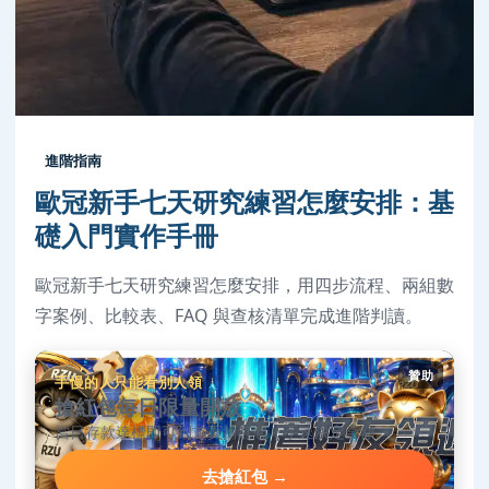
進階指南
歐冠新手七天研究練習怎麼安排：基
礎入門實作手冊
歐冠新手七天研究練習怎麼安排，用四步流程、兩組數
字案例、比較表、FAQ 與查核清單完成進階判讀。
贊助
手慢的人只能看別人領
搶紅包每日限量開放
當日存款達標即可到首頁搶紅包，手速決定金額。
去搶紅包 →