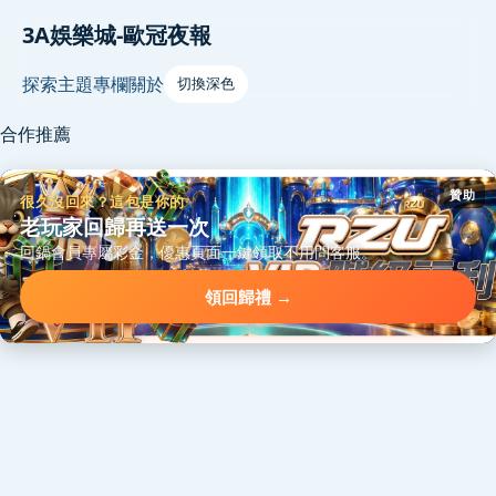
3A娛樂城-歐冠夜報
探索
主題
專欄
關於
切換深色
合作推薦
贊助
很久沒回來？這包是你的
老玩家回歸再送一次
回鍋會員專屬彩金，優惠頁面一鍵領取不用問客服。
領回歸禮 →