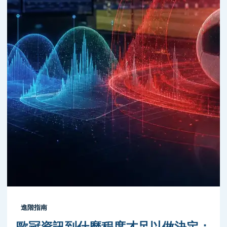
進階指南
歐冠資訊到什麼程度才足以做決定：