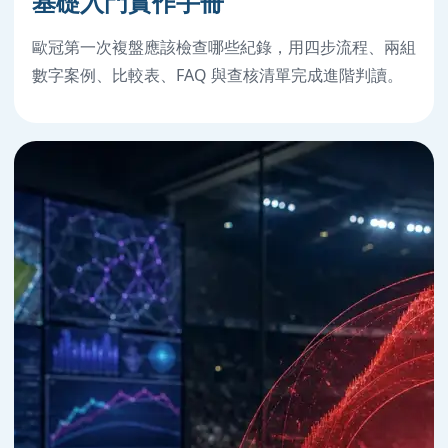
基礎入門實作手冊
歐冠第一次複盤應該檢查哪些紀錄，用四步流程、兩組
數字案例、比較表、FAQ 與查核清單完成進階判讀。