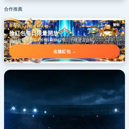
合作推薦
贊助
手慢的人只能看別人領
搶紅包每日限量開放
當日存款達標即可到首頁搶紅包，手速決定金額。
去搶紅包 →