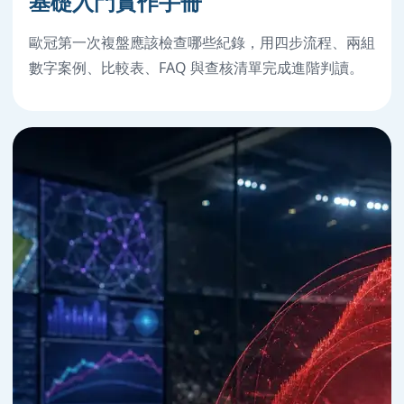
基礎入門實作手冊
歐冠第一次複盤應該檢查哪些紀錄，用四步流程、兩組
數字案例、比較表、FAQ 與查核清單完成進階判讀。