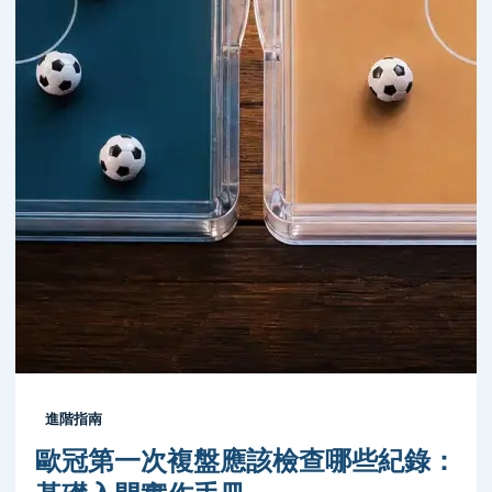
進階指南
歐冠第一次複盤應該檢查哪些紀錄：