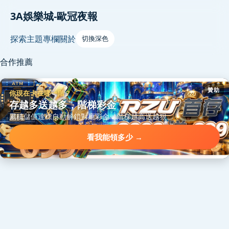
3A娛樂城-歐冠夜報
探索
主題
專欄
關於
切換深色
合作推薦
贊助
你現在卡在哪一階？
存越多送越多，階梯彩金
累積儲值達標自動解鎖對應彩金，階梯越高送越狠。
看我能領多少 →