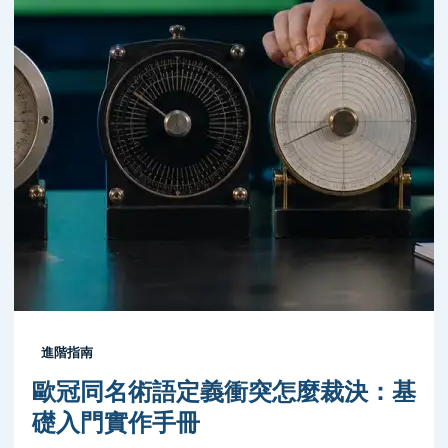
進階指南
歐冠同名術語定義衝突怎麼裁決：基
礎入門實作手冊