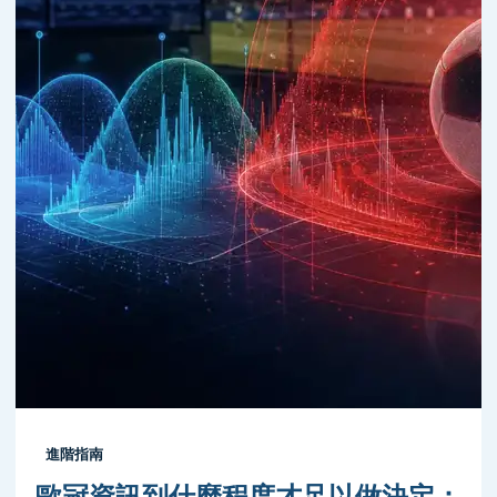
進階指南
歐冠資訊到什麼程度才足以做決定：