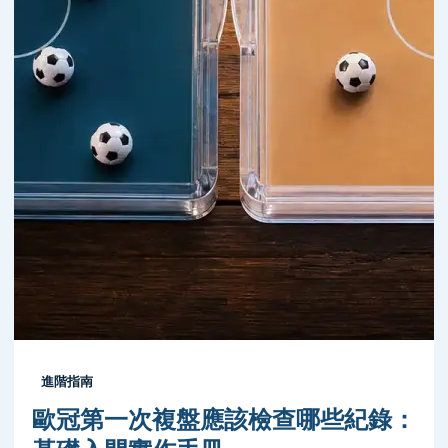
進階指南
歐冠第一次複盤應該檢查哪些紀錄：