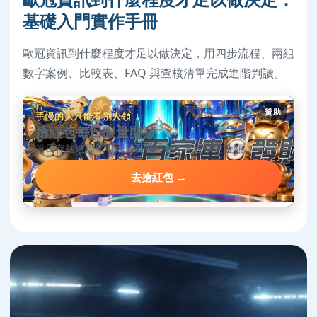
基礎入門實作手冊
歐冠資訊到什麼程度才足以做決定，用四步流程、兩組
數字案例、比較表、FAQ 與查核清單完成進階判讀。
贊助
手慢的人只能看別人領
搶紅包每日限量開放
當日存款達標即可到首頁搶紅包，手速決定金額。
去搶紅包 →