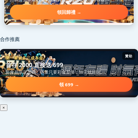
領回歸禮 →
合作推薦
贊助
第一筆就多三成本金
首存 2000 直接送 699
新會員限定加碼，碼量只要彩金五倍，領完就能玩。
領 699 →
×