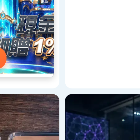
贊助
，
鎖
送