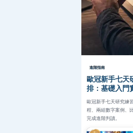
進階指南
歐冠新手七天
排：基礎入門
歐冠新手七天研究練
程、兩組數字案例、比
完成進階判讀。