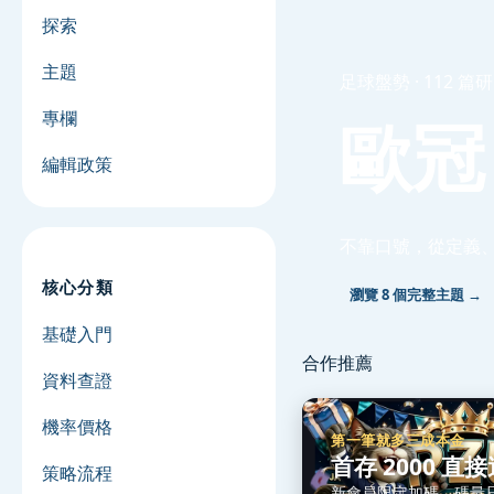
探索
主題
足球盤勢 · 112 篇
歐冠
專欄
編輯政策
不靠口號，從定義
核心分類
瀏覽 8 個完整主題 →
基礎入門
合作推薦
資料查證
機率價格
第一筆就多三成本金
首存 2000 直接
策略流程
新會員限定加碼，碼量