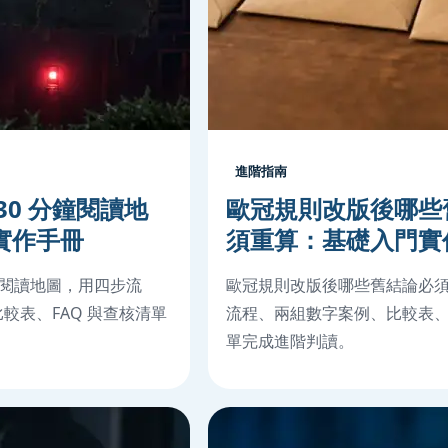
進階指南
30 分鐘閱讀地
歐冠規則改版後哪些
實作手冊
須重算：基礎入門實
分鐘閱讀地圖，用四步流
歐冠規則改版後哪些舊結論必
較表、FAQ 與查核清單
流程、兩組數字案例、比較表、F
單完成進階判讀。