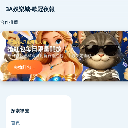
3A娛樂城-歐冠夜報
合作推薦
手慢的人只能看別人領
搶紅包每日限量開放
當日存款達標即可到首頁搶紅包，手速決定金額。
去搶紅包 →
探索導覽
首頁