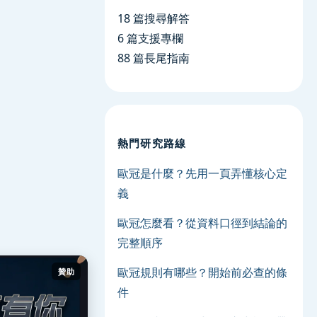
18 篇搜尋解答
6 篇支援專欄
88 篇長尾指南
熱門研究路線
歐冠是什麼？先用一頁弄懂核心定
義
歐冠怎麼看？從資料口徑到結論的
完整順序
歐冠規則有哪些？開始前必查的條
贊助
件