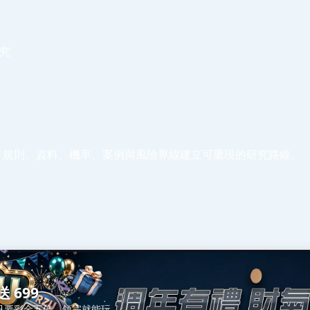
研究
、規則、資料、機率、案例與風險界線建立可重現的研究路線。
送 699
只要彩金五倍，領完就能玩。