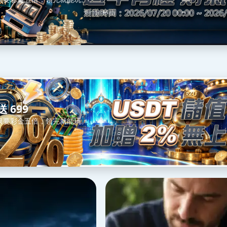
送 699
只要彩金五倍，領完就能玩。