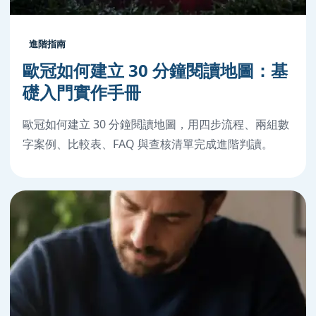
進階指南
歐冠如何建立 30 分鐘閱讀地圖：基
礎入門實作手冊
歐冠如何建立 30 分鐘閱讀地圖，用四步流程、兩組數
字案例、比較表、FAQ 與查核清單完成進階判讀。