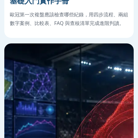
基礎入門實作手冊
歐冠第一次複盤應該檢查哪些紀錄，用四步流程、兩組
數字案例、比較表、FAQ 與查核清單完成進階判讀。