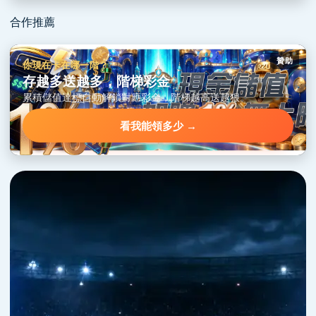
合作推薦
贊助
你現在卡在哪一階？
存越多送越多，階梯彩金
累積儲值達標自動解鎖對應彩金，階梯越高送越狠。
看我能領多少 →