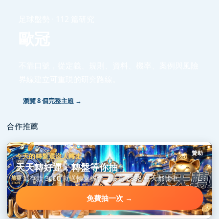
足球盤勢 · 112 篇研究
歐冠
不靠口號，從定義、規則、資料、機率、案例與風險
界線建立可重現的研究路線。
瀏覽 8 個完整主題 →
合作推薦
贊助
今天的轉盤還沒人轉走
天天轉好運，轉盤等你抽
單筆存款 3000 就送轉盤機會，最高 2888 每天都能中。
免費抽一次 →