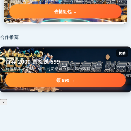
去搶紅包 →
合作推薦
贊助
第一筆就多三成本金
首存 2000 直接送 699
新會員限定加碼，碼量只要彩金五倍，領完就能玩。
領 699 →
×