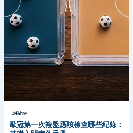
進階指南
歐冠第一次複盤應該檢查哪些紀錄：