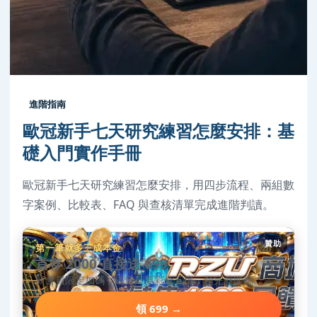
進階指南
歐冠新手七天研究練習怎麼安排：基
礎入門實作手冊
歐冠新手七天研究練習怎麼安排，用四步流程、兩組數
字案例、比較表、FAQ 與查核清單完成進階判讀。
贊助
第一筆就多三成本金
首存 2000 直接送 699
新會員限定加碼，碼量只要彩金五倍，領完就能玩。
領 699 →