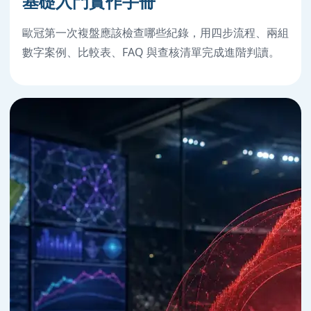
基礎入門實作手冊
歐冠第一次複盤應該檢查哪些紀錄，用四步流程、兩組
數字案例、比較表、FAQ 與查核清單完成進階判讀。