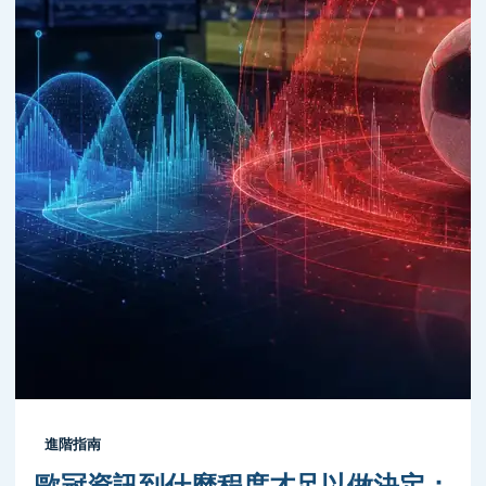
進階指南
歐冠資訊到什麼程度才足以做決定：