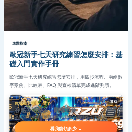
進階指南
歐冠新手七天研究練習怎麼安排：基
礎入門實作手冊
歐冠新手七天研究練習怎麼安排，用四步流程、兩組數
字案例、比較表、FAQ 與查核清單完成進階判讀。
贊助
你現在卡在哪一階？
存越多送越多，階梯彩金
累積儲值達標自動解鎖對應彩金，階梯越高送越狠。
看我能領多少 →