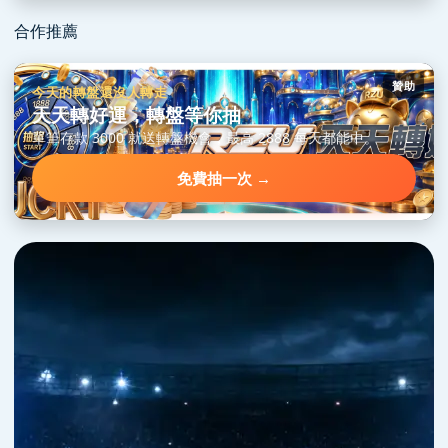
合作推薦
贊助
今天的轉盤還沒人轉走
天天轉好運，轉盤等你抽
單筆存款 3000 就送轉盤機會，最高 2888 每天都能中。
免費抽一次 →