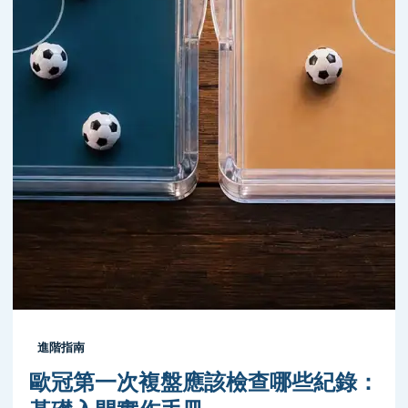
進階指南
歐冠第一次複盤應該檢查哪些紀錄：