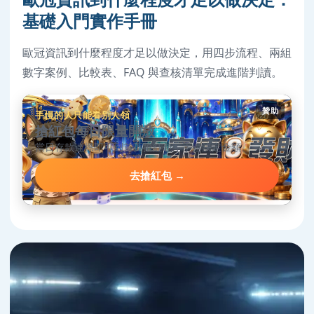
基礎入門實作手冊
歐冠資訊到什麼程度才足以做決定，用四步流程、兩組
數字案例、比較表、FAQ 與查核清單完成進階判讀。
贊助
手慢的人只能看別人領
搶紅包每日限量開放
當日存款達標即可到首頁搶紅包，手速決定金額。
去搶紅包 →