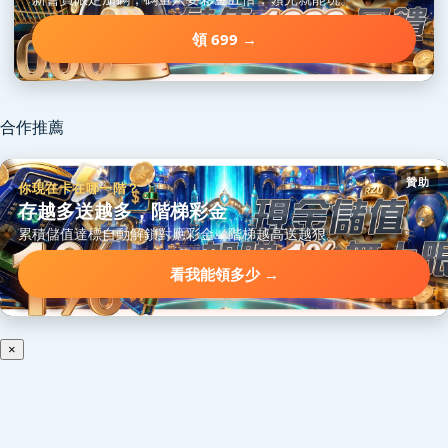
領 699 →
合作推薦
贊助
你現在卡在哪一階？
存越多送越多，階梯彩金
累積儲值達標自動解鎖對應彩金，階梯越高送越狠。
看我能領多少 →
×