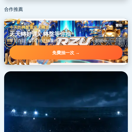
合作推薦
贊助
今天的轉盤還沒人轉走
天天轉好運，轉盤等你抽
單筆存款 3000 就送轉盤機會，最高 2888 每天都能中。
免費抽一次 →