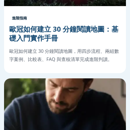
進階指南
歐冠如何建立 30 分鐘閱讀地圖：基
礎入門實作手冊
歐冠如何建立 30 分鐘閱讀地圖，用四步流程、兩組數
字案例、比較表、FAQ 與查核清單完成進階判讀。