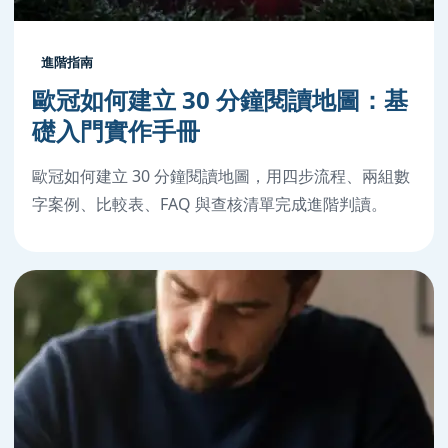
進階指南
歐冠如何建立 30 分鐘閱讀地圖：基
礎入門實作手冊
歐冠如何建立 30 分鐘閱讀地圖，用四步流程、兩組數
字案例、比較表、FAQ 與查核清單完成進階判讀。