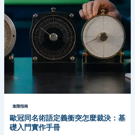
進階指南
歐冠同名術語定義衝突怎麼裁決：基
礎入門實作手冊