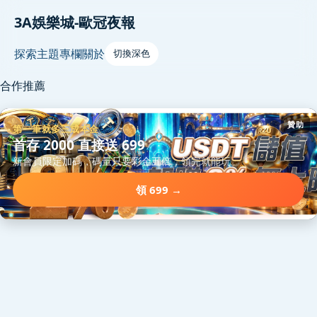
3A娛樂城-歐冠夜報
探索
主題
專欄
關於
切換深色
合作推薦
贊助
第一筆就多三成本金
首存 2000 直接送 699
新會員限定加碼，碼量只要彩金五倍，領完就能玩。
領 699 →