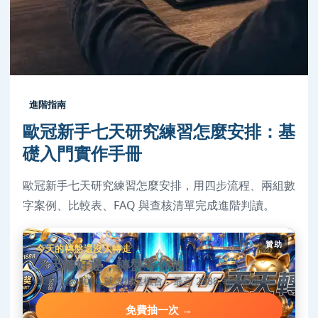
進階指南
歐冠新手七天研究練習怎麼安排：基
礎入門實作手冊
歐冠新手七天研究練習怎麼安排，用四步流程、兩組數
字案例、比較表、FAQ 與查核清單完成進階判讀。
贊助
今天的轉盤還沒人轉走
天天轉好運，轉盤等你抽
單筆存款 3000 就送轉盤機會，最高 2888 每天都能中。
免費抽一次 →