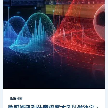
進階指南
歐冠資訊到什麼程度才足以做決定：