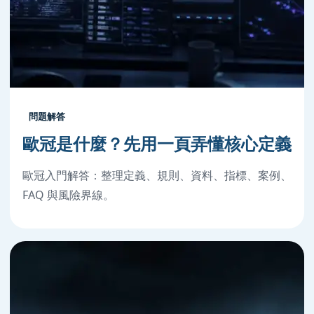
問題解答
歐冠是什麼？先用一頁弄懂核心定義
歐冠入門解答：整理定義、規則、資料、指標、案例、
FAQ 與風險界線。