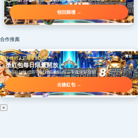
領回歸禮 →
合作推薦
贊助
手慢的人只能看別人領
搶紅包每日限量開放
當日存款達標即可到首頁搶紅包，手速決定金額。
去搶紅包 →
×