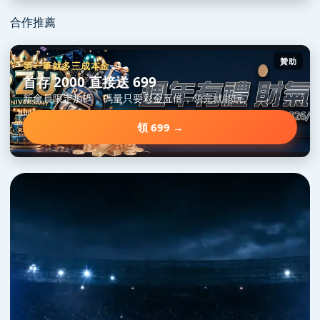
合作推薦
贊助
第一筆就多三成本金
首存 2000 直接送 699
新會員限定加碼，碼量只要彩金五倍，領完就能玩。
領 699 →