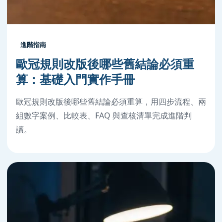
進階指南
歐冠規則改版後哪些舊結論必須重
算：基礎入門實作手冊
歐冠規則改版後哪些舊結論必須重算，用四步流程、兩
組數字案例、比較表、FAQ 與查核清單完成進階判
讀。