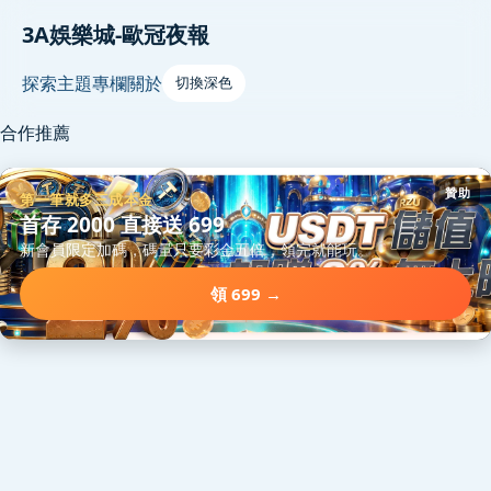
3A娛樂城-歐冠夜報
探索
主題
專欄
關於
切換深色
合作推薦
贊助
第一筆就多三成本金
首存 2000 直接送 699
新會員限定加碼，碼量只要彩金五倍，領完就能玩。
領 699 →