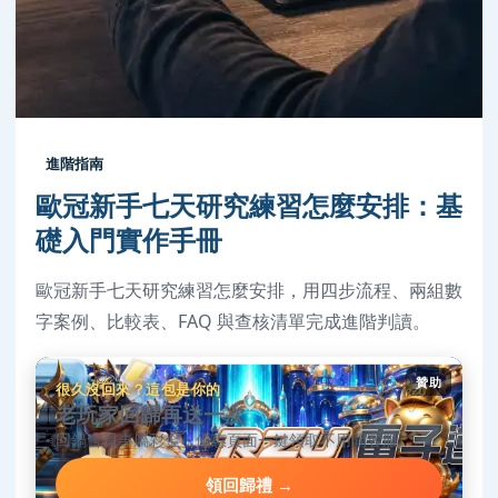
進階指南
歐冠新手七天研究練習怎麼安排：基
礎入門實作手冊
歐冠新手七天研究練習怎麼安排，用四步流程、兩組數
字案例、比較表、FAQ 與查核清單完成進階判讀。
贊助
很久沒回來？這包是你的
老玩家回歸再送一次
回鍋會員專屬彩金，優惠頁面一鍵領取不用問客服。
領回歸禮 →