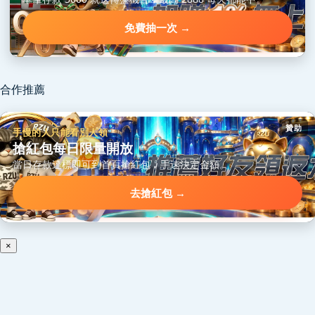
免費抽一次 →
合作推薦
贊助
手慢的人只能看別人領
搶紅包每日限量開放
當日存款達標即可到首頁搶紅包，手速決定金額。
去搶紅包 →
×