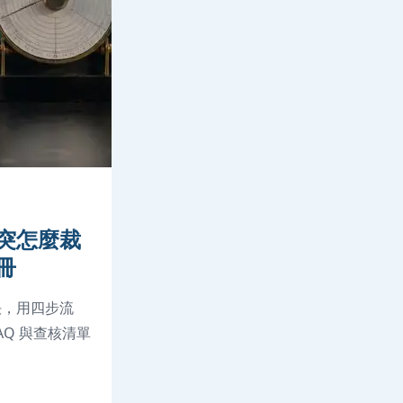
突怎麼裁
冊
決，用四步流
Q 與查核清單