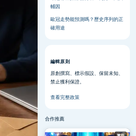
輔因
歐冠走勢能預測嗎？歷史序列的正
確用途
編輯原則
原創撰寫、標示假設、保留未知、
禁止獲利保證。
查看完整政策
合作推薦
贊助