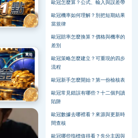
歐冠怎麼算？公式、輸入與誤差帶
歐冠機率如何理解？別把短期結果
當規律
歐冠賠率怎麼換算？價格與機率的
差別
贊助
歐冠策略怎麼建立？可重現的四步
流程
歐冠新手怎麼開始？第一份檢核表
歐冠常見錯誤有哪些？十二個判讀
陷阱
歐冠數據去哪裡看？來源與更新時
間查核
歐冠哪些指標值得看？先分主因與