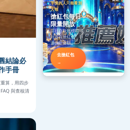
手慢的人只能看別
人領
搶紅包每日
限量開放
當日存款達標即可
到首頁搶紅包，手
速決定金額。
去搶紅包
舊結論必
→
作手冊
須重算，用四步
AQ 與查核清