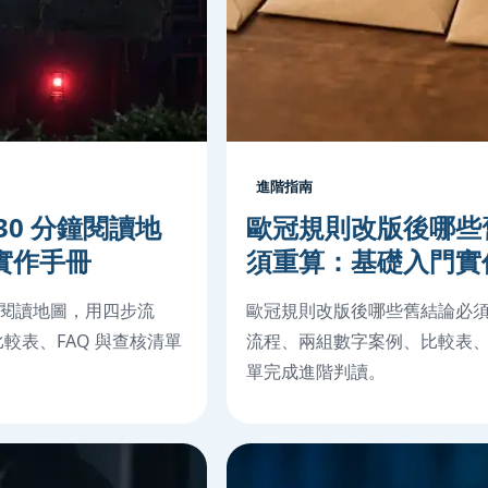
進階指南
30 分鐘閱讀地
歐冠規則改版後哪些
實作手冊
須重算：基礎入門實
分鐘閱讀地圖，用四步流
歐冠規則改版後哪些舊結論必
較表、FAQ 與查核清單
流程、兩組數字案例、比較表、F
單完成進階判讀。