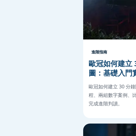
進階指南
歐冠如何建立 
圖：基礎入門
歐冠如何建立 30 
程、兩組數字案例、比
完成進階判讀。