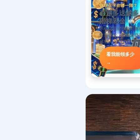
你現在卡在哪一階？
存越多送越多
階梯彩金
累積儲值達標自動解
對應彩金，階梯越高
越狠。
看我能領多少
→