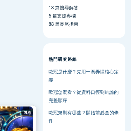
18 篇搜尋解答
6 篇支援專欄
88 篇長尾指南
熱門研究路線
歐冠是什麼？先用一頁弄懂核心定
義
歐冠怎麼看？從資料口徑到結論的
完整順序
歐冠規則有哪些？開始前必查的條
贊助
件