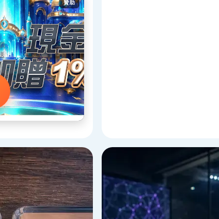
贊助
，
鎖
送